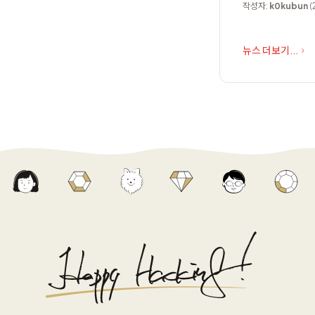
작성자:
k0kubun
(
뉴스 더보기...