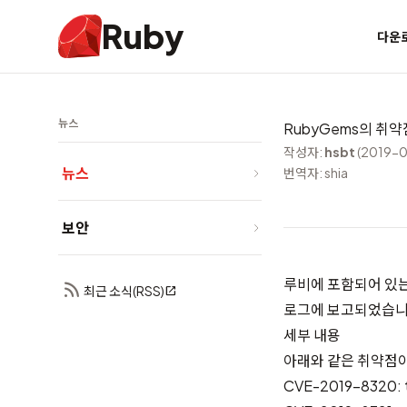
Ruby
다운
뉴스
RubyGems의 취약
작성자:
hsbt
(2019-
뉴스
번역자: shia
보안
루비에 포함되어 있는
최근 소식(RSS)
로그
에 보고되었습니
세부 내용
아래와 같은 취약점
CVE-2019-8320