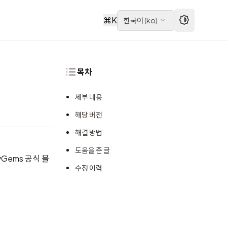
⌘
K
한국어
(
ko
)
목차
세부 내용
해당 버전
해결 방법
도움을 준 글
yGems 공식 블
수정 이력