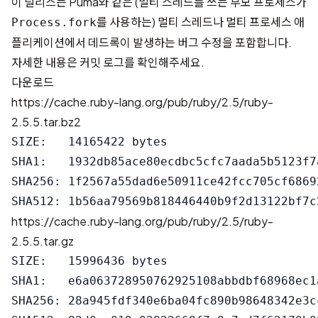
이 릴리스는 Puma와 같은 (멀티 스레드를 쓰는 부모 프로세스가
를 사용하는) 멀티 스레드나 멀티 프로세스 애
Process.fork
플리케이션에서 데드록이 발생하는 버그 수정을 포함합니다.
자세한 내용은
커밋 로그
를 확인해주세요.
다운로드
https://cache.ruby-lang.org/pub/ruby/2.5/ruby-
2.5.5.tar.bz2
SIZE:   14165422 bytes

SHA1:   1932db85ace80ecdbc5cfc7aada5b5123f7a
SHA256: 1f2567a55dad6e50911ce42fcc705cf6869
https://cache.ruby-lang.org/pub/ruby/2.5/ruby-
2.5.5.tar.gz
SIZE:   15996436 bytes

SHA1:   e6a063728950762925108abbdbf68968ec1a
SHA256: 28a945fdf340e6ba04fc890b98648342e3c