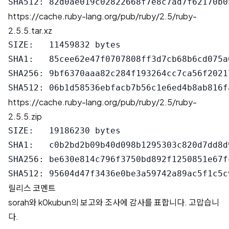
https://cache.ruby-lang.org/pub/ruby/2.5/ruby-
2.5.5.tar.xz
SIZE:   11459832 bytes

SHA1:   85cee62e47f0707808ff3d7cb68b6cd075a6
SHA256: 9bf6370aaa82c284f193264cc7ca56f2021
https://cache.ruby-lang.org/pub/ruby/2.5/ruby-
2.5.5.zip
SIZE:   19186230 bytes

SHA1:   c0b2bd2b09b40d098b1295303c820d7dd8d9
SHA256: be630e814c796f3750bd892f1250851e67f
릴리스 코멘트
sorah와 k0kubun의 보고와 조사에 감사를 표합니다. 고맙습니
다.