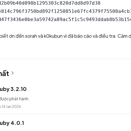
d2b09b40d098b1295303c820d7dd8d97d38

e814c796f3750bd892f1250851e67fc4379f75508a4cb7
g biết ơn đến sorah và k0kubun vì đã báo cáo và điều tra. Cảm 
hất
uby 3.2.10
được phát hành.
 14 Jan 2026
uby 4.0.1