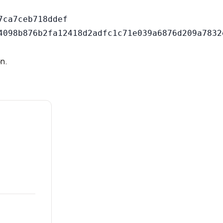
ca7ceb718ddef

ơn.