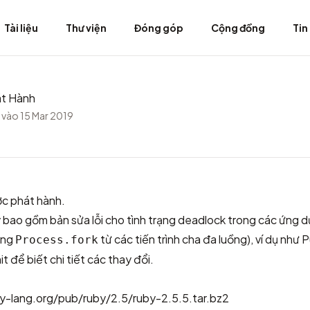
Tài liệu
Thư viện
Đóng góp
Cộng đồng
Tin
át Hành
vào 15 Mar 2019
c phát hành.
 bao gồm bản sửa lỗi cho tình trạng deadlock trong các ứng 
dụng
từ các tiến trình cha đa luồng), ví dụ như 
Process.fork
it
để biết chi tiết các thay đổi.
y-lang.org/pub/ruby/2.5/ruby-2.5.5.tar.bz2