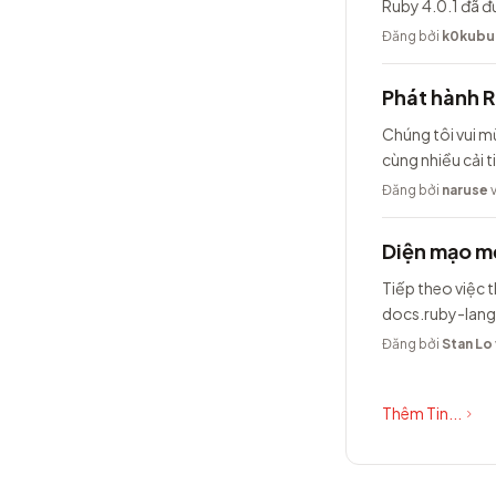
Ruby 4.0.1 đã đ
Đăng bởi
k0kubu
Phát hành 
Chúng tôi vui m
cùng nhiều cải t
Đăng bởi
naruse
v
Diện mạo mớ
Tiếp theo việc t
docs.ruby-lang
Đăng bởi
Stan Lo
Thêm Tin...