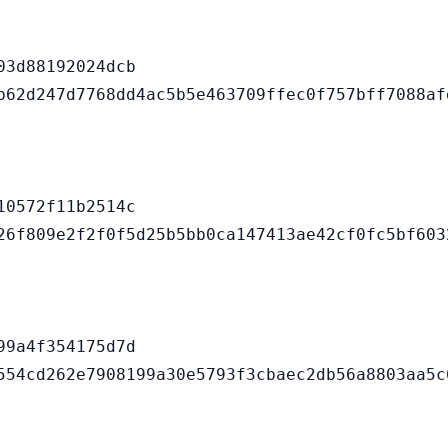
3d88192024dcb

0572f11b2514c

9a4f354175d7d
