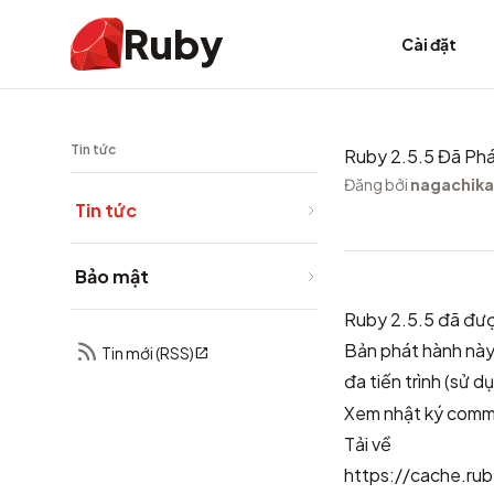
Ruby
Cài đặt
Tin tức
Ruby 2.5.5 Đã Ph
Đăng bởi
nagachika
Tin tức
Bảo mật
Ruby 2.5.5 đã đượ
Bản phát hành này
Tin mới (RSS)
đa tiến trình (sử 
Xem
nhật ký comm
Tải về
https://cache.rub