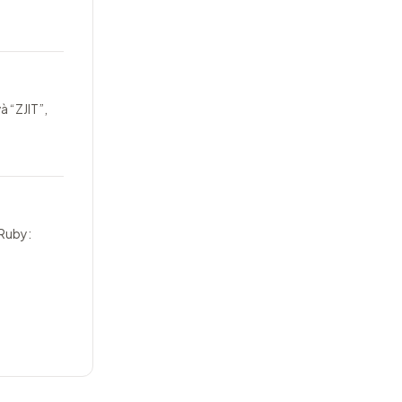
à “ZJIT”,
 Ruby: