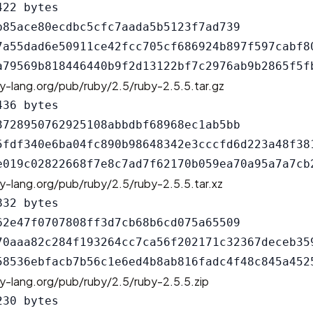
22 bytes

b85ace80ecdbc5cfc7aada5b5123f7ad739

7a55dad6e50911ce42fcc705cf686924b897f597cabf80
y-lang.org/pub/ruby/2.5/ruby-2.5.5.tar.gz
36 bytes

3728950762925108abbdbf68968ec1ab5bb

5fdf340e6ba04fc890b98648342e3cccfd6d223a48f381
y-lang.org/pub/ruby/2.5/ruby-2.5.5.tar.xz
32 bytes

62e47f0707808ff3d7cb68b6cd075a65509

70aaa82c284f193264cc7ca56f202171c32367deceb359
y-lang.org/pub/ruby/2.5/ruby-2.5.5.zip
30 bytes
