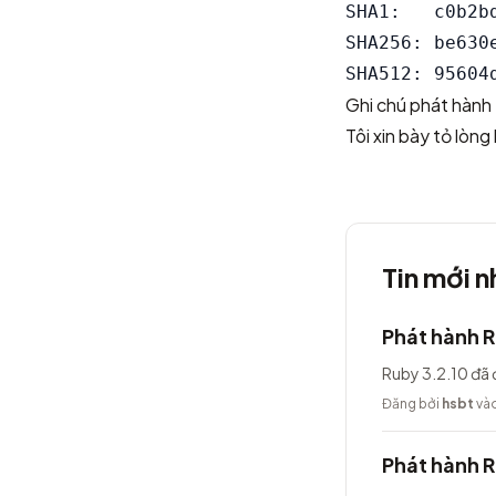
SHA1:   c0b2b
SHA256: be630
Ghi chú phát hành
Tôi xin bày tỏ lòn
Tin mới n
Phát hành R
Ruby 3.2.10 đã 
Đăng bởi
hsbt
vào
Phát hành R