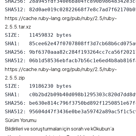
SHA256: 28a945fdf340e6ba04fc890b98648342e3c
https://cache.ruby-lang.org/pub/ruby/2.5/ruby-
2.5.5.tar.xz
SIZE:   11459832 bytes

SHA1:   85cee62e47f0707808ff3d7cb68b6cd075a6
SHA256: 9bf6370aaa82c284f193264cc7ca56f2021
https://cache.ruby-lang.org/pub/ruby/2.5/ruby-
2.5.5.zip
SIZE:   19186230 bytes

SHA1:   c0b2bd2b09b40d098b1295303c820d7dd8d9
SHA256: be630e814c796f3750bd892f1250851e67f
Sürüm Yorumu
Bildirileri ve soruşturmaları için sorah ve k0kubun’a