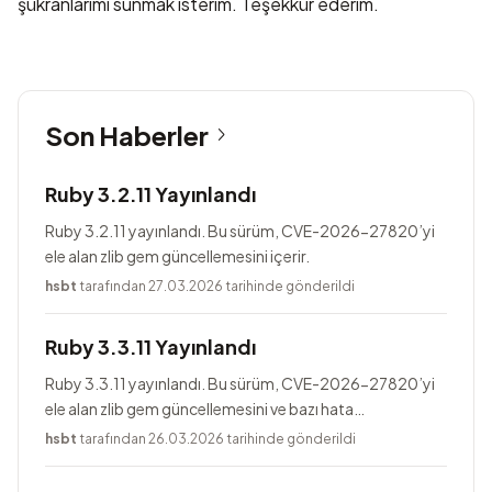
şükranlarımı sunmak isterim. Teşekkür ederim.
Son Haberler
Ruby 3.2.11 Yayınlandı
Ruby 3.2.11 yayınlandı. Bu sürüm, CVE-2026-27820’yi
ele alan zlib gem güncellemesini içerir.
hsbt
tarafından 27.03.2026 tarihinde gönderildi
Ruby 3.3.11 Yayınlandı
Ruby 3.3.11 yayınlandı. Bu sürüm, CVE-2026-27820’yi
ele alan zlib gem güncellemesini ve bazı hata
düzeltmelerini içerir.
hsbt
tarafından 26.03.2026 tarihinde gönderildi