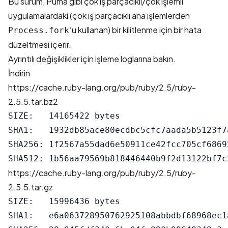
Bu sürüm, Puma gibi çok iş parçacıklı/çok işlemli
uygulamalardaki (çok iş parçacıklı ana işlemlerden
‘u kullanan) bir kilitlenme için bir hata
Process.fork
düzeltmesi içerir.
Ayrıntılı değişiklikler için
işleme logları
na bakın.
İndirin
https://cache.ruby-lang.org/pub/ruby/2.5/ruby-
2.5.5.tar.bz2
SIZE:   14165422 bytes

SHA1:   1932db85ace80ecdbc5cfc7aada5b5123f7a
SHA256: 1f2567a55dad6e50911ce42fcc705cf6869
https://cache.ruby-lang.org/pub/ruby/2.5/ruby-
2.5.5.tar.gz
SIZE:   15996436 bytes

SHA1:   e6a063728950762925108abbdbf68968ec1a