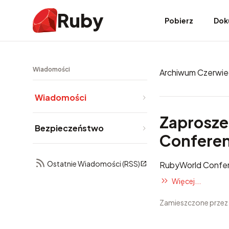
Ruby
Pobierz
Dok
Wiadomości
Archiwum Czerwie
Wiadomości
Zaprosz
Bezpieczeństwo
Conferen
Ostatnie Wiadomości (RSS)
RubyWorld Confe
Więcej...
Zamieszczone przez