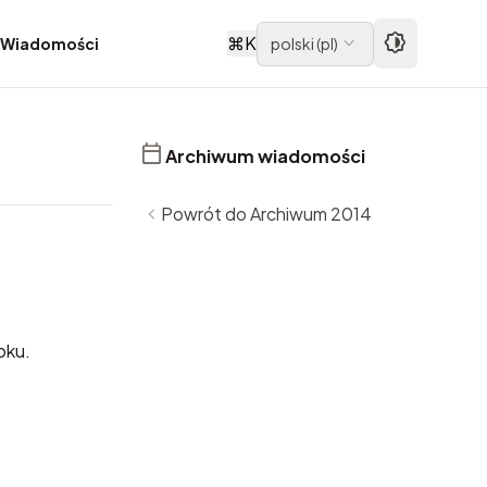
⌘
K
Wiadomości
polski
(
pl
)
Archiwum wiadomości
Powrót do Archiwum 2014
oku.