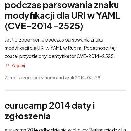
podczas parsowania znaku
modyfikacji dla URI w YAML
(CVE-2014-2525)
Jest przepełnienie podczas parsowania znaku
modyfikacji dla URI w YAML w Rubim. Podatności tej
został przydzielony identyfikator
CVE-2014-2525
.
Więcej...
Zamieszczone przez
hone and zzak
2014-03-29
eurucamp 2014 daty i
zgłoszenia
eurucamp 2014
odbędzie się w okolicy Berlina między 1 a