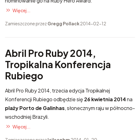
nominowanie go
na Ruby Hero Award.
Więcej...
Zamieszczone przez
Gregg Pollack
2014-02-12
Abril Pro Ruby 2014,
Tropikalna Konferencja
Rubiego
Abril Pro Ruby 2014
, trzecia edycja Tropikalnej
Konferencji Rubiego odbędzie się
26 kwietnia 2014
na
plaży Porto de Galinhas
, słonecznym raju w północno-
wschodniej Brazyli.
Więcej...
Zamieszczone przez
lailsonbm
2014-01-20