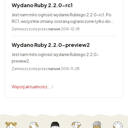
Wydano Ruby 2.2.0-rc1
Jest nam miło ogłosić wydanie Rubiego 2.2.0-rc1. Po
RC1, wszystkie zmiany zostaną ograniczone tylko do
poprawiania błędów. Finalne wydanie Rubiego 2.2.0
Zamieszczone przez
naruse
2014-12-18
jest zaplanowane na 25...
Wydano Ruby 2.2.0-preview2
Jest nam miło ogłosić wydanie Rubiego 2.2.0-
preview2.
Zamieszczone przez
naruse
2014-11-28
Więcej aktualności...