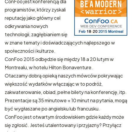
ConFoo jest konferencją dla
programistów, którzy zyskali
reputację jako główny cel
odkrywania nowych
technologii, zagłębianiem się
w znane tematy i doświadczających najlepszego w
społeczności i kulturze.
ConFoo 2015 odbędzie się między 18 a 20 lutym w
Montrealu, w hotelu Hilton Bonaventure.
Otaczamy dobrą opieką naszych mówców pokrywając
większość wydatków włączając w to podróż,
zakwaterowanie, obiad, pełne bilety na konferencję, itp.
Prezentacje są 35 minutowe + 10 minut na pytania, mogą
być wygłaszane po angielsku lub francusku.
ConFoo jest otwartym środowiskiem gdzie każdy może
się zgłosić. Jesteś utalentowany i przyjazny? Przyłącz