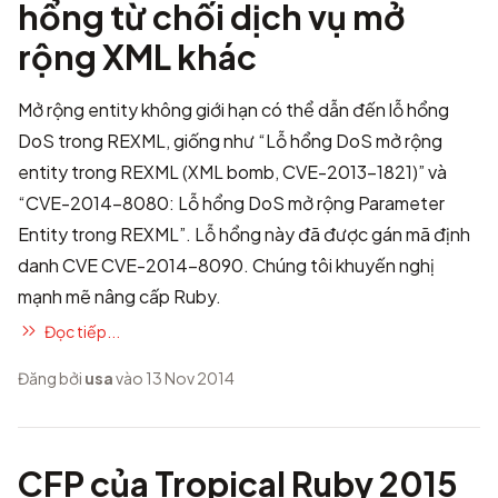
hổng từ chối dịch vụ mở
rộng XML khác
Mở rộng entity không giới hạn có thể dẫn đến lỗ hổng
DoS trong REXML, giống như
“Lỗ hổng DoS mở rộng
entity trong REXML (XML bomb, CVE-2013-1821)”
và
“CVE-2014-8080: Lỗ hổng DoS mở rộng Parameter
Entity trong REXML”
. Lỗ hổng này đã được gán mã định
danh CVE
CVE-2014-8090
. Chúng tôi khuyến nghị
mạnh mẽ nâng cấp Ruby.
Đọc tiếp...
Đăng bởi
usa
vào 13 Nov 2014
CFP của Tropical Ruby 2015