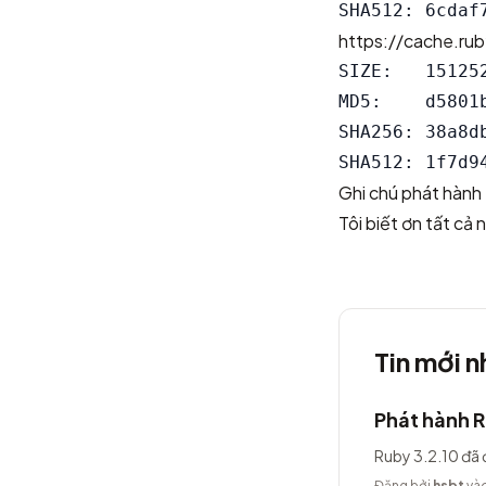
https://cache.ru
SIZE:   151252
MD5:    d5801
SHA256: 38a8d
Ghi chú phát hành
Tôi biết ơn tất cả
Tin mới n
Phát hành R
Ruby 3.2.10 đã 
Đăng bởi
hsbt
vào