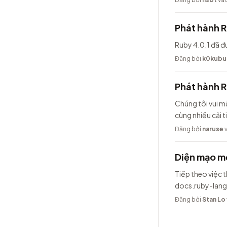
Phát hành R
Ruby 4.0.1 đã đ
Đăng bởi
k0kubu
Phát hành 
Chúng tôi vui m
cùng nhiều cải t
Đăng bởi
naruse
v
Diện mạo mớ
Tiếp theo việc t
docs.ruby-lang
Đăng bởi
Stan Lo