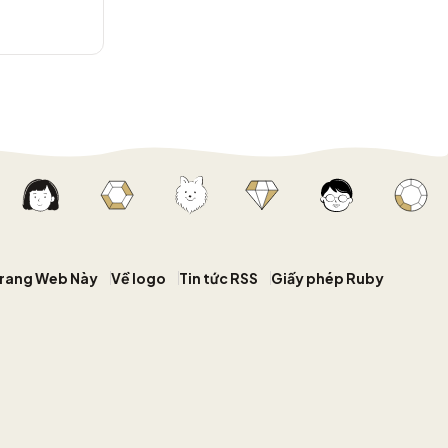
Trang Web Này
Về logo
Tin tức RSS
Giấy phép Ruby