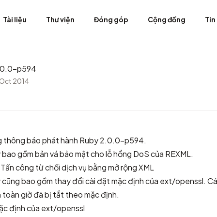
Tài liệu
Thư viện
Đóng góp
Cộng đồng
Tin
.0.0-p594
 Oct 2014
g thông báo phát hành Ruby 2.0.0-p594.
 bao gồm bản vá bảo mật cho lỗ hổng DoS của REXML.
ấn công từ chối dịch vụ bằng mở rộng XML
 cũng bao gồm thay đổi cài đặt mặc định của ext/openssl. C
toàn giờ đã bị tắt theo mặc định.
mặc định của ext/openssl