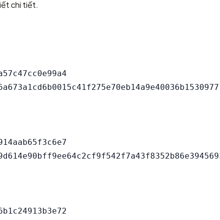
ết chi tiết.
57c47cc0e99a4

14aab65f3c6e7

b1c24913b3e72
