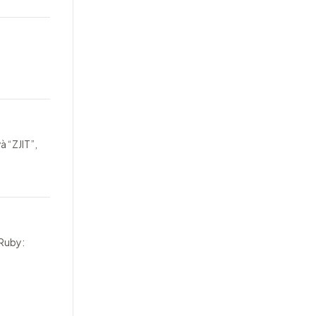
à “ZJIT”,
 Ruby: