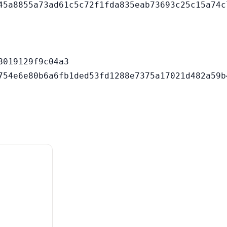
019129f9c04a3
