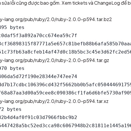
ản sửa lỗi cũng được bao gồm. Xem
tickets
và
ChangeLog
để bi
by-lang.org/pub/ruby/2.0/ruby-2.0.0-p594.tar.bz2
95 bytes

c0daf5f3a892a70cc674ea59c7f

3cf36898315f87771a5e657c81befb88b6afa585b70aaa
by-lang.org/pub/ruby/2.0/ruby-2.0.0-p594.tar.gz
70 bytes

406da5d72f190e28344e747ee74

dd7b17cdbc106396cd432f5662bb0b5afc050444691759
by-lang.org/pub/ruby/2.0/ruby-2.0.0-p594.tar.xz
2 bytes

32b4d4af0f91c03d7966fbbc9b2

5447428a5bc52ed3cca98c6067948b2c81811e1445a196