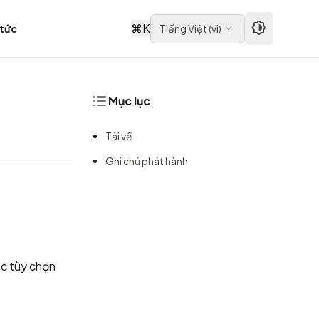
⌘
K
 tức
Tiếng Việt
(
vi
)
Mục lục
Tải về
Ghi chú phát hành
ác tùy chọn