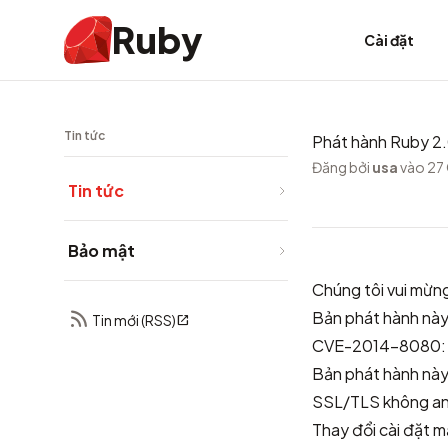
Ruby
Cài đặt
Tin tức
Phát hành Ruby 2
Đăng bởi
usa
vào 27
Tin tức
Bảo mật
Chúng tôi vui mừn
Bản phát hành này
Tin mới (RSS)
CVE-2014-8080: T
Bản phát hành này
SSL/TLS không an 
Thay đổi cài đặt 