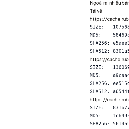
Ngoài ra, nhiều b
Tải về
https://cache.ru
SIZE:   107568
MD5:    58469
SHA256: e5aee
https://cache.ru
SIZE:   136069
MD5:    a9caa
SHA256: ee515
https://cache.ru
SIZE:   831677
MD5:    fc649
SHA256: 56146