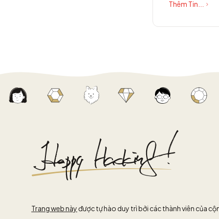
Thêm Tin...
Trang web này
được tự hào duy trì bởi các thành viên của c