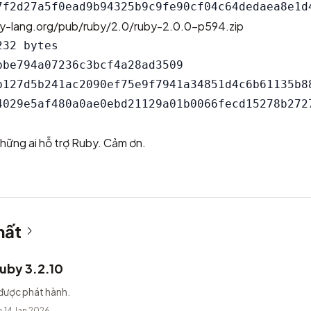
by-lang.org/pub/ruby/2.0/ruby-2.0.0-p594.zip
32 bytes

bbe794a07236c3bcf4a28ad3509

b127d5b241ac2090ef75e9f7941a34851d4c6b61135b88
 những ai hỗ trợ Ruby. Cảm ơn.
hất
uby 3.2.10
được phát hành.
 14 Jan 2026