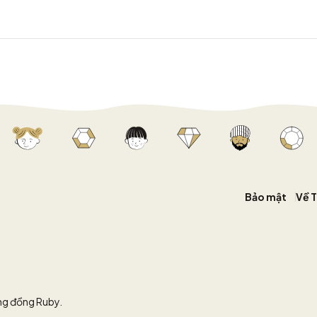
Bảo mật
Về 
ộng đồng Ruby.