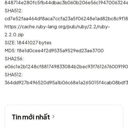
848714e280fc5fb44dbac3b060b206e56c1947006324e
SHA512:
cd7e52faa464df8aca7ccfa23a5f06248e1ad82bc8c9f1
https://cache.ruby-lang.org/pub/ruby/2.2/ruby-
2.2.0.zip
SIZE: 18441027 bytes
MD5: f8e1d0cee4f2d9535a9529ed23ae3700
SHA256:
e06c1e2b1248cf881749833084b2bec93f7612676009190
SHA512:
364dd927b496520d95a1b06c68e1a265015f4cab08bdf3
Tin mới nhất