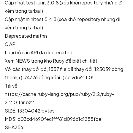
Cập nhật test-unit 3.0.8 (xóa khỏi repository nhưng đi
kèm trong tarball)
Cập nhật minitest 5.4.3 (xóa khỏi repository nhưng đi
kèm trong tarball)
Deprecated mathn
C API
Loại bỏ các API đã deprecated
Xem
NEWS trong kho Ruby
để biết chi tiết.
Với các thay đổi đó, 1557 file đã thay đổi, 125039 dòng
thêm(+), 74376 dòng xóa(-) so với v2.1.0!
Tải về
https://cache.ruby-lang.org/pub/ruby/2.2/ruby-
2.2.0.tar.bz2
SIZE: 13304042 bytes
MD5: d03cd4690fec1fff81d096d1c1255fde
SHA256: