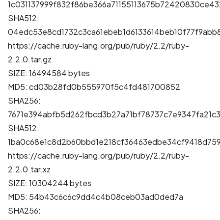
1c031137999f832f86be366a71155113675b72420830ce4
SHA512:
04edc53e8cd1732c3ca61ebeb1d6133614beb10f77f9ab
https://cache.ruby-lang.org/pub/ruby/2.2/ruby-
2.2.0.tar.gz
SIZE: 16494584 bytes
MD5: cd03b28fd0b555970f5c4fd481700852
SHA256:
7671e394abfb5d262fbcd3b27a71bf78737c7e9347fa21
SHA512:
1ba0c68e1c8d2b60bbd1e218cf36463edbe34cf9418d759
https://cache.ruby-lang.org/pub/ruby/2.2/ruby-
2.2.0.tar.xz
SIZE: 10304244 bytes
MD5: 54b43c6c6c9dd4c4b08ceb03ad0ded7a
SHA256: