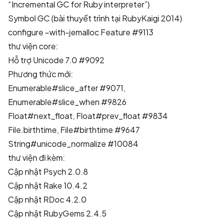
“Incremental GC for Ruby interpreter”
)
Symbol GC
(
bài thuyết trình tại RubyKaigi 2014
)
configure –with-jemalloc
Feature #9113
thư viện core:
Hỗ trợ Unicode 7.0
#9092
Phương thức mới:
Enumerable#slice_after
#9071
,
Enumerable#slice_when
#9826
Float#next_float, Float#prev_float
#9834
File.birthtime, File#birthtime
#9647
String#unicode_normalize
#10084
thư viện đi kèm:
Cập nhật Psych 2.0.8
Cập nhật Rake 10.4.2
Cập nhật RDoc 4.2.0
Cập nhật RubyGems 2.4.5