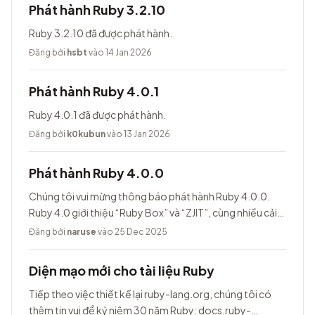
Phát hành Ruby 3.2.10
Ruby 3.2.10 đã được phát hành.
Đăng bởi
hsbt
vào 14 Jan 2026
Phát hành Ruby 4.0.1
Ruby 4.0.1 đã được phát hành.
Đăng bởi
k0kubun
vào 13 Jan 2026
Phát hành Ruby 4.0.0
Chúng tôi vui mừng thông báo phát hành Ruby 4.0.0.
Ruby 4.0 giới thiệu “Ruby Box” và “ZJIT”, cùng nhiều cải
tiến khác.
Đăng bởi
naruse
vào 25 Dec 2025
Diện mạo mới cho tài liệu Ruby
Tiếp theo việc thiết kế lại ruby-lang.org, chúng tôi có
thêm tin vui để kỷ niệm 30 năm Ruby: docs.ruby-