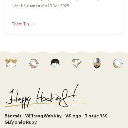
lang.org có diện mạo hoàn toàn...
Đăng bởi
Stan Lo
vào 23 Dec 2025
Thêm Tin...
Bảo mật
Về Trang Web Này
Về logo
Tin tức RSS
Giấy phép Ruby