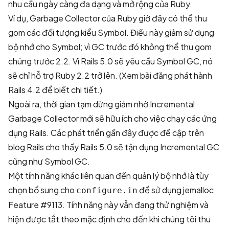
nhu cầu ngày càng đa dạng và mở rộng của Ruby.
Ví dụ, Garbage Collector của Ruby giờ đây có thể thu
gom các đối tượng kiểu Symbol. Điều này giảm sử dụng
bộ nhớ cho Symbol; vì GC trước đó không thể thu gom
chúng trước 2.2. Vì Rails 5.0 sẽ yêu cầu Symbol GC, nó
sẽ chỉ hỗ trợ Ruby 2.2 trở lên. (Xem
bài đăng phát hành
Rails 4.2
để biết chi tiết.)
Ngoài ra, thời gian tạm dừng giảm nhờ Incremental
Garbage Collector mới sẽ hữu ích cho việc chạy các ứng
dụng Rails. Các phát triển gần đây được đề cập trên
blog Rails
cho thấy Rails 5.0 sẽ tận dụng Incremental GC
cũng như Symbol GC.
Một tính năng khác liên quan đến quản lý bộ nhớ là tùy
chọn bổ sung cho
để sử dụng jemalloc
configure.in
Feature #9113
. Tính năng này vẫn đang thử nghiệm và
hiện được tắt theo mặc định cho đến khi chúng tôi thu