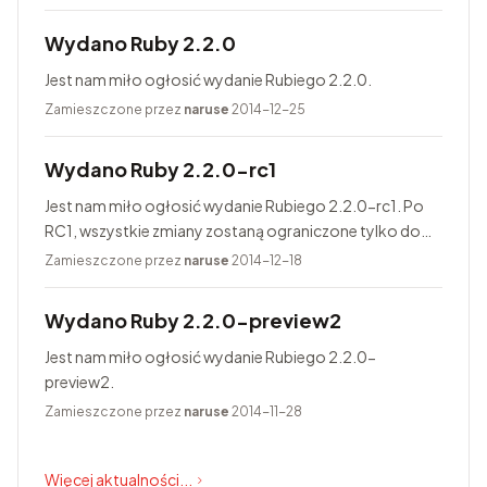
Wydano Ruby 2.2.0
Jest nam miło ogłosić wydanie Rubiego 2.2.0.
Zamieszczone przez
naruse
2014-12-25
Wydano Ruby 2.2.0-rc1
Jest nam miło ogłosić wydanie Rubiego 2.2.0-rc1. Po
RC1, wszystkie zmiany zostaną ograniczone tylko do
poprawiania błędów. Finalne wydanie Rubiego 2.2.0
Zamieszczone przez
naruse
2014-12-18
jest zaplanowane na 25...
Wydano Ruby 2.2.0-preview2
Jest nam miło ogłosić wydanie Rubiego 2.2.0-
preview2.
Zamieszczone przez
naruse
2014-11-28
Więcej aktualności...