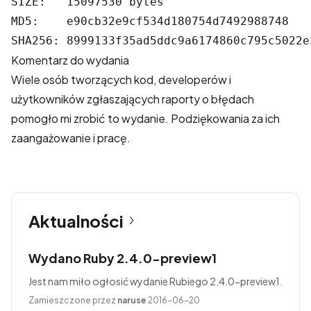
SIZE:   15097530 bytes

MD5:    e90cb32e9cf534d180754d7492988748

Komentarz do wydania
Wiele osób tworzących kod, developerów i
użytkowników zgłaszających raporty o błędach
pomogło mi zrobić to wydanie. Podziękowania za ich
zaangażowanie i pracę.
Aktualności
Wydano Ruby 2.4.0-preview1
Jest nam miło ogłosić wydanie Rubiego 2.4.0-preview1.
Zamieszczone przez
naruse
2016-06-20