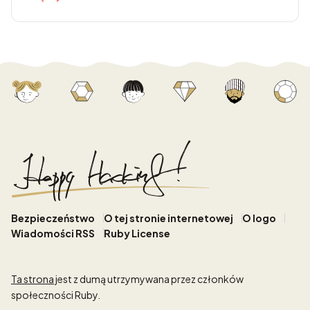
Bezpieczeństwo
O tej stronie internetowej
O logo
Wiadomości RSS
Ruby License
Ta strona
jest z dumą utrzymywana przez członków
społeczności Ruby.