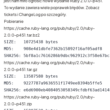
jest nam miło ogłosić nowe wydanie Ruby 2.0.0-p451.
To wydanie zawiera wiele poprawek błędów. Zobacz
tickets
i
ChangeLog
po szczegóły.
Pobieranie
https://cache.ruby-lang.org/pub/ruby/2.0/ruby-
2.0.0-p451.tar.bz2
SIZE:   10725438 bytes

MD5:    908e4d1dbfe7362b15892f16af05adf8

https://cache.ruby-lang.org/pub/ruby/2.0/ruby-
2.0.0-p451.tar.gz
SIZE:   13587580 bytes

MD5:    9227787a9636551f1749ee8394b5ffe5

https://cache.ruby-lang.org/pub/ruby/2.0/ruby-
2.0.0-p451.zip