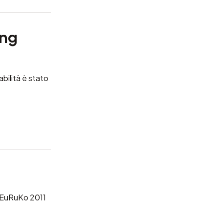
ing
bilità è stato
di EuRuKo 2011