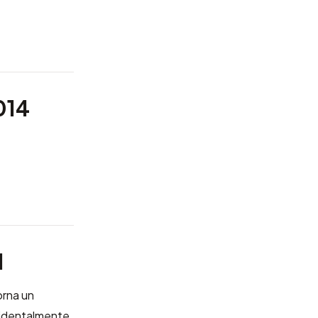
014
1
orna un
cidentalmente