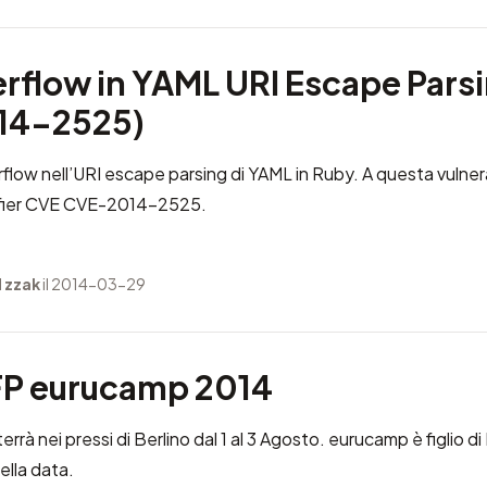
rflow in YAML URI Escape Pars
14-2525)
flow nell’URI escape parsing di YAML in Ruby. A questa vulnera
fier CVE
CVE-2014-2525
.
 zzak
il 2014-03-29
FP eurucamp 2014
terrà nei pressi di Berlino dal 1 al 3 Agosto. eurucamp è figlio 
ella data.