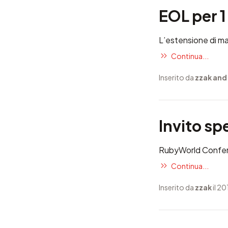
EOL per 1
L’estensione di man
Continua...
Inserito da
zzak and
Invito s
RubyWorld Confe
Continua...
Inserito da
zzak
il 2