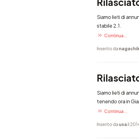
Rilasciat
Siamo lieti di annu
stabile 2.1.
Continua...
Inserito da
nagachi
Rilascia
Siamo lieti di annu
tenendo ora in Gi
Continua...
Inserito da
usa
il 20