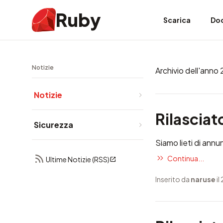
Ruby
Scarica
Do
Notizie
Archivio dell'anno
Notizie
Rilasciat
Sicurezza
Siamo lieti di annun
Continua...
Ultime Notizie (RSS)
Inserito da
naruse
il