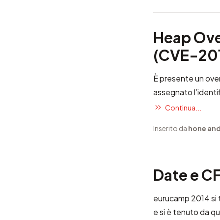
Heap Ove
(CVE-20
È presente un over
assegnato l’identi
Continua...
Inserito da
hone and
Date e C
eurucamp 2014
si 
e si è tenuto da qu