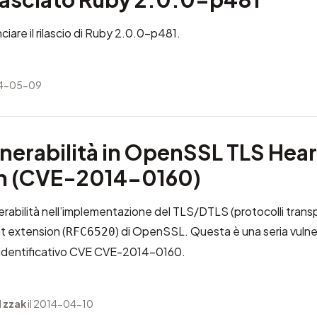
nciare il rilascio di Ruby 2.0.0-p481.
14-05-09
lnerabilità in OpenSSL TLS Hea
n (CVE-2014-0160)
erabilità nell’implementazione del TLS/DTLS (protocolli transp
t extension (
) di OpenSSL. Questa è una seria vulnera
RFC6520
identificativo CVE
CVE-2014-0160
.
 zzak
il 2014-04-10