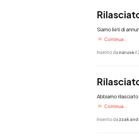
Rilascia
Siamo lieti di annu
Continua...
Inserito da
naruse
il
Rilascia
Abbiamo rilasciato 
Continua...
Inserito da
zzak and