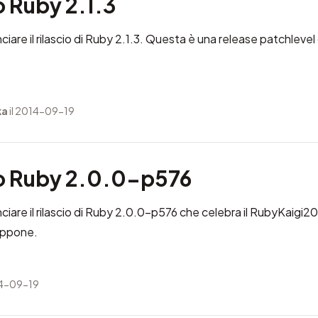
o Ruby 2.1.3
nciare il rilascio di Ruby 2.1.3. Questa è una release patchlevel 
ka
il 2014-09-19
to Ruby 2.0.0-p576
nciare il rilascio di Ruby 2.0.0-p576 che celebra il
RubyKaigi20
appone.
14-09-19