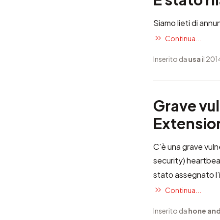
Siamo lieti di annu
Continua...
Inserito da
usa
il 20
Grave vu
Extensio
C’è una grave vuln
security) heartbea
stato assegnato l’
Continua...
Inserito da
hone and