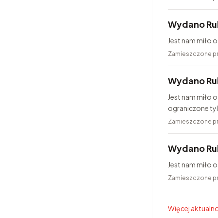
Wydano Ru
Jest nam miło o
Zamieszczone p
Wydano Rub
Jest nam miło o
ograniczone ty
25...
Zamieszczone p
Wydano Ru
Jest nam miło 
Zamieszczone p
Więcej aktualno