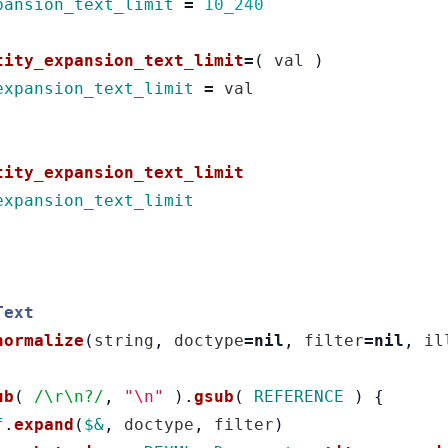
pansion_text_limit
=
10_240
tity_expansion_text_limit
=
(
val
)
expansion_text_limit
=
val
tity_expansion_text_limit
expansion_text_limit
Text
normalize
(
string
,
doctype
=
nil
,
filter
=
nil
,
il
ub
(
/\r\n?/
,
"
\n
"
).
gsub
(
REFERENCE
)
{
f
.
expand
(
$&
,
doctype
,
filter
)