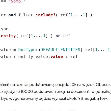
==
'&amp;'
ter
and
filter
.
include?
(
ref
[
1
...-
1
]
)
type
.
entity
(
ref
[
1
...-
1
]
)
or
ref
value
=
DocType
::
DEFAULT_ENTITIES
[
ref
[
1
...-
1
value
?
entity_value
.
value
:
ref
i limit na rozmiar podstawianej encji do 10k na węzeł. Obecn
za jedynie 10000 podstawień encji na dokument, więc maksy
że być wygenerowany będzie wynosił około 98 megabajtów.