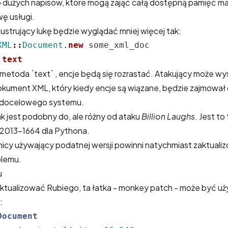
 dużych napisów, które mogą zająć całą dostępną pamięć m
 usługi.
ustrujący lukę będzie wyglądać mniej więcej tak:
XML
::
Document
.
new
some_xml_doc
.
text
 metoda `text` , encje będą się rozrastać. Atakujący może wy
okument XML, który kiedy encje są wiązane, będzie zajmował 
 docelowego systemu.
k jest podobny do, ale różny od ataku
Billion Laughs
. Jest to
2013-1664 dla Pythona.
cy używający podatnej wersji powinni natychmiast zaktualiz
blemu.
u
ktualizować Rubiego, ta łatka - monkey patch - może być uż
:
Document