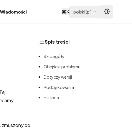
⌘
K
Wiadomości
polski
(
pl
)
Spis treści
Szczegóły
Obejście problemu
Dotyczy wersji
Podziękowania
Tej
Historia
lecamy
ć zmuszony do