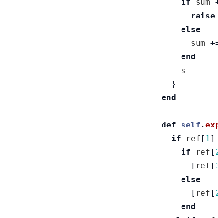
if
sum
raise
else
sum
+
end
s
}
end
def
self
.
ex
if
ref
[
1
]
if
ref
[
[
ref
[
else
[
ref
[
end