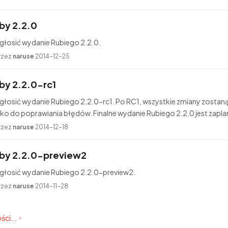
by 2.2.0
głosić wydanie Rubiego 2.2.0.
rzez
naruse
2014-12-25
y 2.2.0-rc1
głosić wydanie Rubiego 2.2.0-rc1. Po RC1, wszystkie zmiany zostan
lko do poprawiania błędów. Finalne wydanie Rubiego 2.2.0 jest zapl
rzez
naruse
2014-12-18
by 2.2.0-preview2
ogłosić wydanie Rubiego 2.2.0-preview2.
rzez
naruse
2014-11-28
ści...