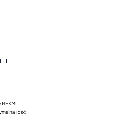
]
]
ie REXML
malna ilość