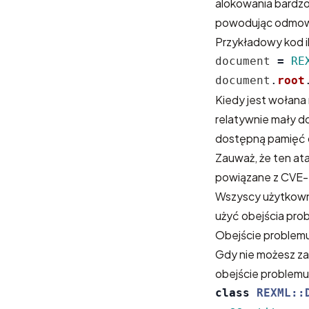
alokowania bardzo
powodując odmowę
Przykładowy kod il
document
=
RE
document
.
root
Kiedy jest wołana
relatywnie mały d
dostępną pamięć
Zauważ, że ten ata
powiązane z CVE-
Wszyscy użytkowni
użyć obejścia pro
Obejście problem
Gdy nie możesz za
obejście problemu
class
REXML::