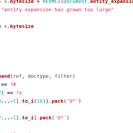
+
s
.
bytesize
>
REXML
::
Document
.
entity_expansi
"entity expansion has grown too large"
=
s
.
bytesize
pand
(
ref
,
doctype
,
filter
)
==
?#
2
]
==
?x
3
...-
1
].
to_i
(
16
)].
pack
(
'U*'
)
2
...-
1
].
to_i
].
pack
(
'U*'
)