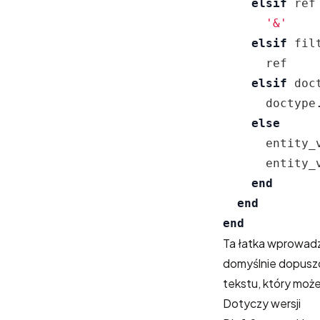
elsif
ref
'&'
elsif
fil
ref
elsif
doc
doctype
else
entity_
entity_
end
end
end
Ta łatka wprowadz
domyślnie dopuszc
tekstu, który mo
Dotyczy wersji