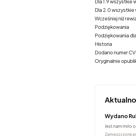
Dla 1.9 wszystkie 
Dla 2.0 wszystkie
Wcześniej niż rewi
Podziękowania
Podziękowania dla
Historia
Dodano numer CVE
Oryginalnie opub
Aktualno
Wydano Ru
Jest nam miło 
Zamieszczone p