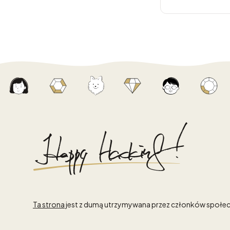
Ta strona
jest z dumą utrzymywana przez członków społec