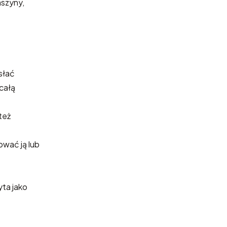
aszyny,
słać
całą
 też
ować ją lub
yta jako