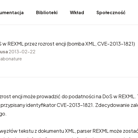
umentacja
Biblioteki
Wkład
Społeczność
 w REXML przez rozrost encji (bomba XML, CVE-2013-1821)
usa
2013-02-22
rabonature
zrost encji może prowadzić do podatności na DoS w REXML. 
 przypisany identyfikator CVE-2013-1821. Zdecydowanie za
go.
 węzłów tekstu z dokumentu XML, parser REXML może zosta