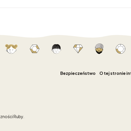
Bezpieczeństwo
O tej stronie i
zności Ruby.