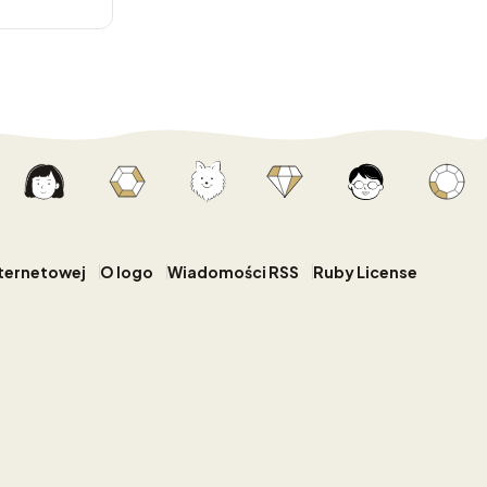
nternetowej
O logo
Wiadomości RSS
Ruby License