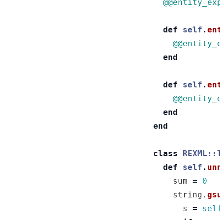
@@entity_ex
def
self
.
en
@@entity_
end
def
self
.
en
@@entity_
end
end
class
REXML::
def
self
.
un
sum
=
0
string
.
gs
s
=
sel