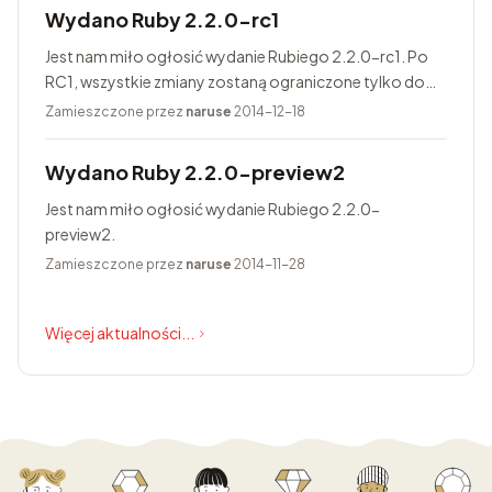
Wydano Ruby 2.2.0-rc1
Jest nam miło ogłosić wydanie Rubiego 2.2.0-rc1. Po
RC1, wszystkie zmiany zostaną ograniczone tylko do
poprawiania błędów. Finalne wydanie Rubiego 2.2.0
Zamieszczone przez
naruse
2014-12-18
jest zaplanowane na 25...
Wydano Ruby 2.2.0-preview2
Jest nam miło ogłosić wydanie Rubiego 2.2.0-
preview2.
Zamieszczone przez
naruse
2014-11-28
Więcej aktualności...