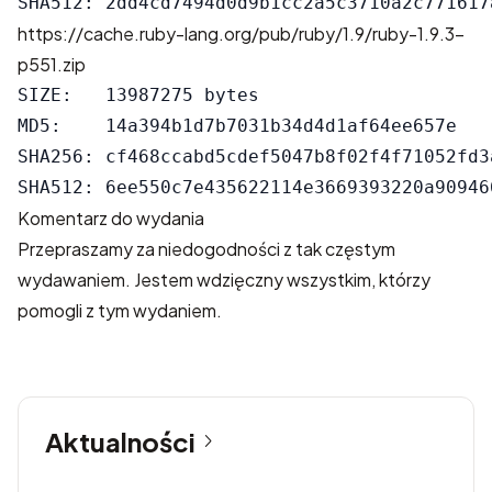
https://cache.ruby-lang.org/pub/ruby/1.9/ruby-1.9.3-
p551.zip
SIZE:   13987275 bytes

MD5:    14a394b1d7b7031b34d4d1af64ee657e

SHA256: cf468ccabd5cdef5047b8f02f4f71052fd3
Komentarz do wydania
Przepraszamy za niedogodności z tak częstym
wydawaniem. Jestem wdzięczny wszystkim, którzy
pomogli z tym wydaniem.
Aktualności