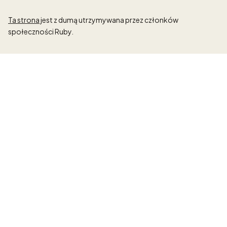
Ta strona
jest z dumą utrzymywana przez członków
społeczności Ruby.