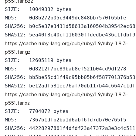
p551.tar.bz2
SIZE:   10049332 bytes

MD5:    0d8b272b05c3449dc848bb7570f65bfe

SHA256: b0c5e37e3431d58613a160504b39542ec68
https://cache.ruby-lang.org/pub/ruby/1.9/ruby-1.9.3-
p551.tar.gz
SIZE:   12605119 bytes

MD5:    0d8212f7bc89bab8ef521b04cd9df278

SHA256: bb5be55cd1f49c95bb05b6f587701376b53
https://cache.ruby-lang.org/pub/ruby/1.9/ruby-1.9.3-
p551.tar.xz
SIZE:   7704072 bytes

MD5:    7367b1dfb2ba1d6abf6fd7db70e765f5

SHA256: 44228297861f4dfdf23a47372a3e3c4c511