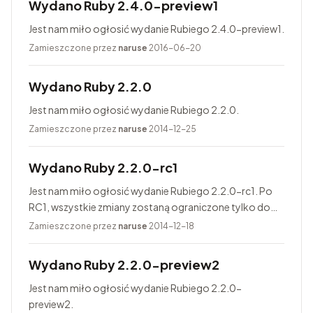
Wydano Ruby 2.4.0-preview1
Jest nam miło ogłosić wydanie Rubiego 2.4.0-preview1.
Zamieszczone przez
naruse
2016-06-20
Wydano Ruby 2.2.0
Jest nam miło ogłosić wydanie Rubiego 2.2.0.
Zamieszczone przez
naruse
2014-12-25
Wydano Ruby 2.2.0-rc1
Jest nam miło ogłosić wydanie Rubiego 2.2.0-rc1. Po
RC1, wszystkie zmiany zostaną ograniczone tylko do
poprawiania błędów. Finalne wydanie Rubiego 2.2.0
Zamieszczone przez
naruse
2014-12-18
jest zaplanowane na 25...
Wydano Ruby 2.2.0-preview2
Jest nam miło ogłosić wydanie Rubiego 2.2.0-
preview2.