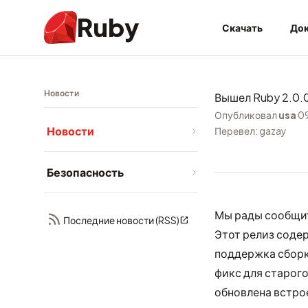
Ruby
Скачать
Док
Новости
Вышел Ruby 2.0.
Опубликовал
usa
0
Новости
Перевел: gazay
Безопасность
Мы рады сообщит
Последние новости (RSS)
Этот релиз соде
поддержка сборки
фикс для старого
обновлена встрое