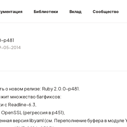
ументация
Библиотеки
Вклад
Сообщество
0-p481
9-05-2014
ь о новом релизе: Ruby 2.0.0-p481.
ржит множество багфиксов:
 с Readline-6.3,
 OpenSSL (регрессия в p451),
нная версия libyaml (см.
Переполнение буфера в модуле Y