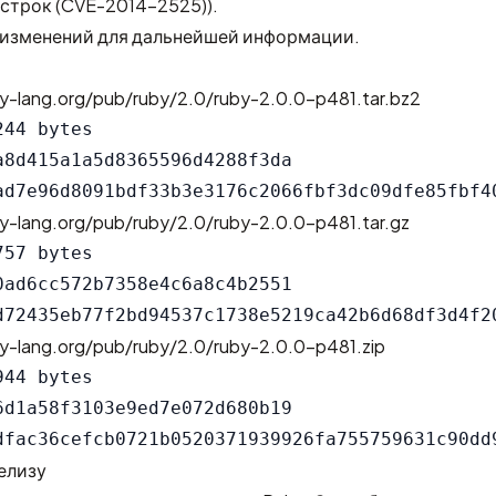
строк (CVE-2014-2525)
).
 изменений
для дальнейшей информации.
by-lang.org/pub/ruby/2.0/ruby-2.0.0-p481.tar.bz2
44 bytes

a8d415a1a5d8365596d4288f3da

by-lang.org/pub/ruby/2.0/ruby-2.0.0-p481.tar.gz
57 bytes

0ad6cc572b7358e4c6a8c4b2551

by-lang.org/pub/ruby/2.0/ruby-2.0.0-p481.zip
44 bytes

6d1a58f3103e9ed7e072d680b19

елизу