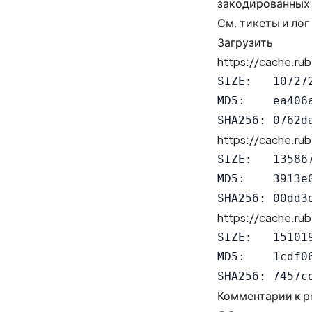
закодированных 
См.
тикеты
и
лог
Загрузить
https://cache.ru
SIZE:   107272
MD5:    ea406
https://cache.ru
SIZE:   135867
MD5:    3913e
https://cache.ru
SIZE:   151019
MD5:    1cdf0
Комментарии к р