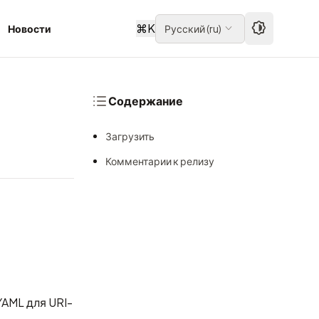
⌘
K
Новости
Русский
(
ru
)
Содержание
Загрузить
Комментарии к релизу
AML для URI-