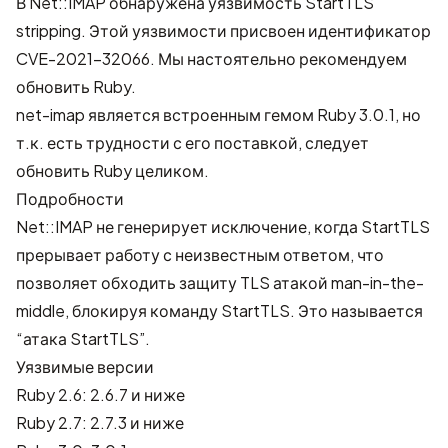
В Net::IMAP обнаружена уязвимость StartTLS
stripping. Этой уязвимости присвоен идентификатор
CVE-2021-32066
. Мы настоятельно рекомендуем
обновить Ruby.
net-imap является встроенным гемом Ruby 3.0.1, но
т.к. есть трудности с его поставкой, следует
обновить Ruby целиком.
Подробности
Net::IMAP не генерирует исключение, когда StartTLS
прерывает работу с неизвестным ответом, что
позволяет обходить защиту TLS атакой man-in-the-
middle, блокируя команду StartTLS. Это называется
“атака StartTLS”.
Уязвимые версии
Ruby 2.6: 2.6.7 и ниже
Ruby 2.7: 2.7.3 и ниже