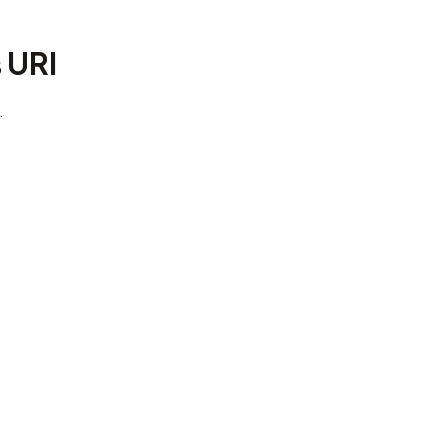
 URI
.