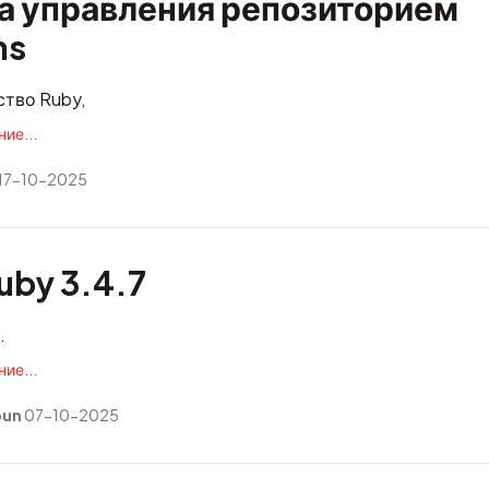
а управления репозиторием
ms
тво Ruby,
ие...
17-10-2025
by 3.4.7
.
ие...
bun
07-10-2025