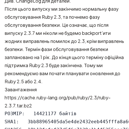
Див.
ChangeLog
для деталей.
Після цього випуску ми закінчимо нормальну фазу
обслуговування Ruby 2.3, та почнемо фазу
обслуговування безпеки. Це означає, що після
випуску 2.3.7 ми ніколи не будемо backport’ити
жодних виправлень помилок до 2.3, крім виправлень
безпеки. Термін фази обслуговування безпеки
заплановано на 1 рік. До кінця цього терміну офіційна
підтримка Ruby 2.3 буде закінчена. Тому ми
рекомендуємо вам почати планувати оновлення до
Ruby 2.5 або 2.4.
Завантаження
https://cache.ruby-lang.org/pub/ruby/2.3/ruby-
2.3.7.tar.bz2
РОЗМІР:   14421177 байтів

SHA1:   3bb88965405da5e4de2432eeb445fffa8a66