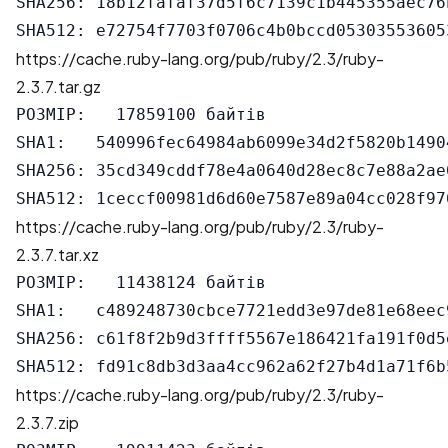
SHA256: 18b12fafaf37d5f6c7139c1b445355aec76
https://cache.ruby-lang.org/pub/ruby/2.3/ruby-
2.3.7.tar.gz
РОЗМІР:   17859100 байтів

SHA1:   540996fec64984ab6099e34d2f5820b14904
SHA256: 35cd349cddf78e4a0640d28ec8c7e88a2ae
https://cache.ruby-lang.org/pub/ruby/2.3/ruby-
2.3.7.tar.xz
РОЗМІР:   11438124 байтів

SHA1:   c489248730cbce7721edd3e97de81e68eec9
SHA256: c61f8f2b9d3ffff5567e186421fa191f0d5
https://cache.ruby-lang.org/pub/ruby/2.3/ruby-
2.3.7.zip