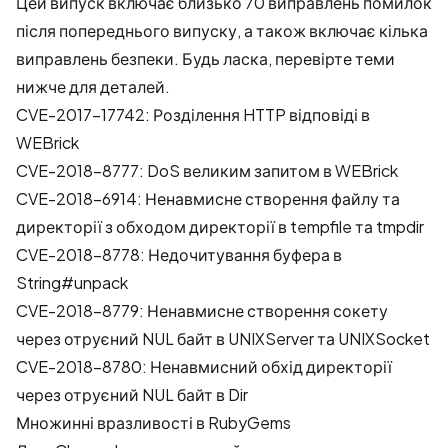
Цей випуск включає близько 70 виправлень помилок
після попереднього випуску, а також включає кілька
виправлень безпеки. Будь ласка, перевірте теми
нижче для деталей.
CVE-2017-17742: Розділення HTTP відповіді в
WEBrick
CVE-2018-8777: DoS великим запитом в WEBrick
CVE-2018-6914: Ненавмисне створення файлу та
директорії з обходом директорії в tempfile та tmpdir
CVE-2018-8778: Недочитування буфера в
String#unpack
CVE-2018-8779: Ненавмисне створення сокету
через отруєний NUL байт в UNIXServer та UNIXSocket
CVE-2018-8780: Ненавмисний обхід директорії
через отруєний NUL байт в Dir
Множинні вразливості в RubyGems