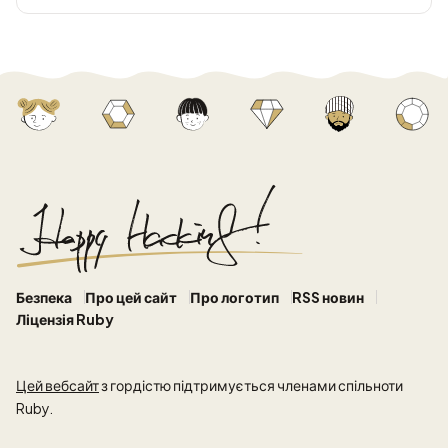
Безпека
Про цей сайт
Про логотип
RSS новин
Ліцензія Ruby
Цей вебсайт
з гордістю підтримується членами спільноти
Ruby.