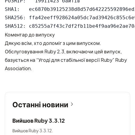
РОЗМІР:   19911423 байтів

SHA1:   ec6870b39125238d8d57d642225592896ed3
SHA256: ffa42eeff928624a05dc7ad39426c855c6e
Коментар до випуску
Дякую всім, хто допоміг з цим випуском.
Обслуговування Ruby 2.3, включаючи цей випуск,
базується на “Угоді для стабільної версії Ruby” Ruby
Association.
Останні новини
Вийшов Ruby 3.3.12
Вийшов Ruby 3.3.12.