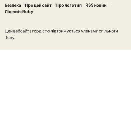
Безпека
Про цей сайт
Про логотип
RSS новин
Ліцензія Ruby
Цей вебсайт
з гордістю підтримується членами спільноти
Ruby.