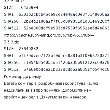
3.3.9.tar.xz
SIZE: 16436904

SHA1: b303b2dbcb46ce97c24e40ac0e3f5148058a22
SHA256: 2b24a2180a2f7f63c099851a1d01e6928cf
https://cache.ruby-lang.org/pub/ruby/3.3/ruby-
3.3.9.zip
SIZE: 27649882

SHA1: eff79d7ee7f23bf0d5c68a81b3f006878037fc
SHA256: 110546854051d5142eba38e9f212ac69a78
Коментар до релізу
Багато комітерів, розробників і користувачів, які
надсилали звіти про помилки, допомогли нам
зробити цей реліз. Дякуємо за їхній внесок.