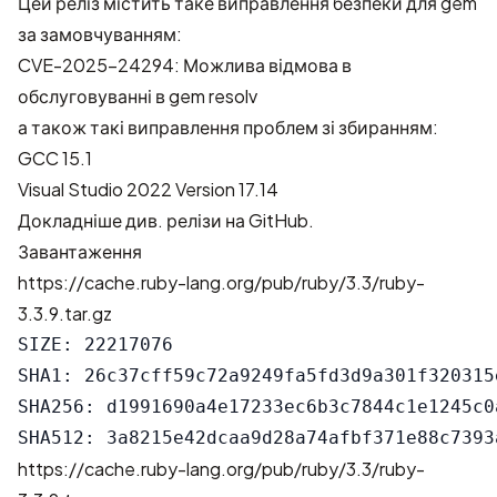
Цей реліз містить таке виправлення безпеки для gem
за замовчуванням:
CVE-2025-24294: Можлива відмова в
обслуговуванні в gem resolv
а також такі виправлення проблем зі збиранням:
GCC 15.1
Visual Studio 2022 Version 17.14
Докладніше див.
релізи на GitHub
.
Завантаження
https://cache.ruby-lang.org/pub/ruby/3.3/ruby-
3.3.9.tar.gz
SIZE: 22217076

SHA1: 26c37cff59c72a9249fa5fd3d9a301f320315e
SHA256: d1991690a4e17233ec6b3c7844c1e1245c0
https://cache.ruby-lang.org/pub/ruby/3.3/ruby-