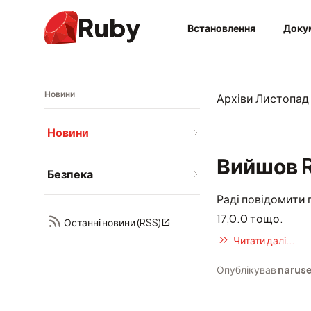
Ruby
Встановлення
Доку
Новини
Архіви Листопад
Новини
Вийшов R
Безпека
Раді повідомити 
17,0.0 тощо.
Останні новини (RSS)
Читати далі...
Опублікував
narus