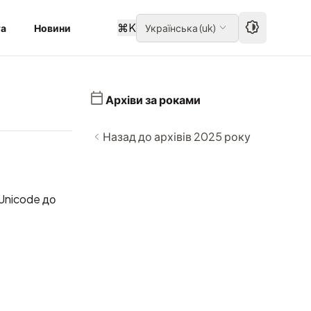
⌘
K
та
Новини
Українська
(
uk
)
Архіви за роками
Назад до архівів 2025 року
Unicode до