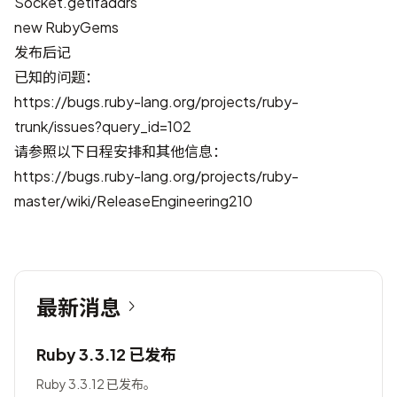
Socket.getifaddrs
new RubyGems
发布后记
已知的问题：
https://bugs.ruby-lang.org/projects/ruby-
trunk/issues?query_id=102
请参照以下日程安排和其他信息：
https://bugs.ruby-lang.org/projects/ruby-
master/wiki/ReleaseEngineering210
最新消息
Ruby 3.3.12 已发布
Ruby 3.3.12 已发布。