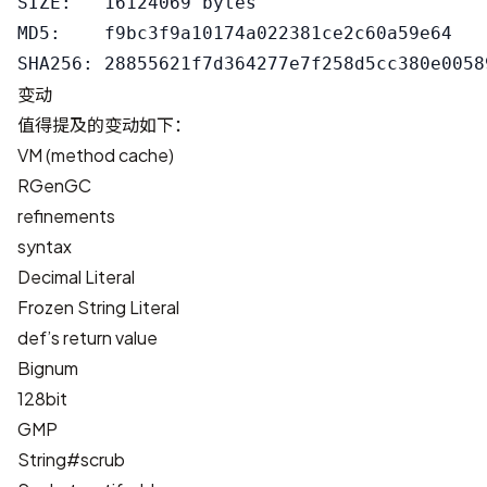
SIZE:   16124069 bytes

MD5:    f9bc3f9a10174a022381ce2c60a59e64

变动
值得提及的变动如下：
VM (method cache)
RGenGC
refinements
syntax
Decimal Literal
Frozen String Literal
def’s return value
Bignum
128bit
GMP
String#scrub