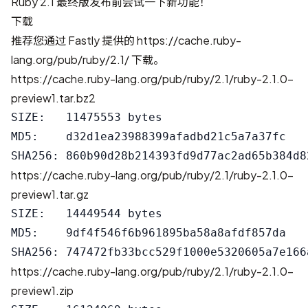
Ruby 2.1 最终版发布前尝试一下新功能！
下载
推荐您通过 Fastly 提供的
https://cache.ruby-
lang.org/pub/ruby/2.1/
下载。
https://cache.ruby-lang.org/pub/ruby/2.1/ruby-2.1.0-
preview1.tar.bz2
SIZE:   11475553 bytes

MD5:    d32d1ea23988399afadbd21c5a7a37fc

https://cache.ruby-lang.org/pub/ruby/2.1/ruby-2.1.0-
preview1.tar.gz
SIZE:   14449544 bytes

MD5:    9df4f546f6b961895ba58a8afdf857da

https://cache.ruby-lang.org/pub/ruby/2.1/ruby-2.1.0-
preview1.zip