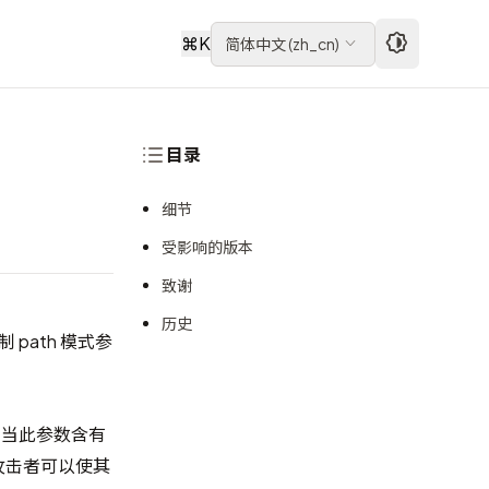
⌘
K
简体中文
(
zh_cn
)
目录
细节
受影响的版本
致谢
历史
 path 模式参
数。当此参数含有
攻击者可以使其