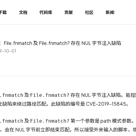
下载
文档
代码库
贡献
社区
新闻
：File.fnmatch 及 File.fnmatch? 存在 NUL 字节注入缺陷
-10-01
及
存在 NUL 字节注入缺陷。能控制
.fnmatch
File.fnmatch?
此缺陷来绕过路径匹配。此缺陷的编号是
CVE-2019-15845
。
及
第一个参数是 path 模式参
.fnmatch
File.fnmatch?
，会在 NUL 字节前立即结束匹配。所以接受外来输入的脚本，