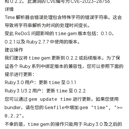
和 0.2.2。 此漏洞的 CVE编号为
CVE-2023-28756
.
详情
Time 解析器会错误处理包含特殊字符的错误字符串。这会
导致将字符串解析为时间的处理时间变长。
受此 ReDoS 问题影响的
gem 版本包括：0.1.0，
time
0.2.1 以及 Ruby 2.7.7 中使用的版本。
建议操作
我们建议将
gem 更新到 0.2.2 或后续版本。为了保
time
证各个 Ruby 系列中绑定版本的兼容性，您可以参照下面的
提示进行更新：
Ruby 3.0 用户：更新
至 0.1.1
time
Ruby 3.1/3.2 用户：更新
至 0.2.2
time
您可以通过
进行更新。如果您使用
gem update time
bundler，请在您的
中增加
Gemfile
gem "time", ">=
。
0.2.2"
不幸的是，
gem 的操作只能用于 Ruby 3.0 及之后的
time