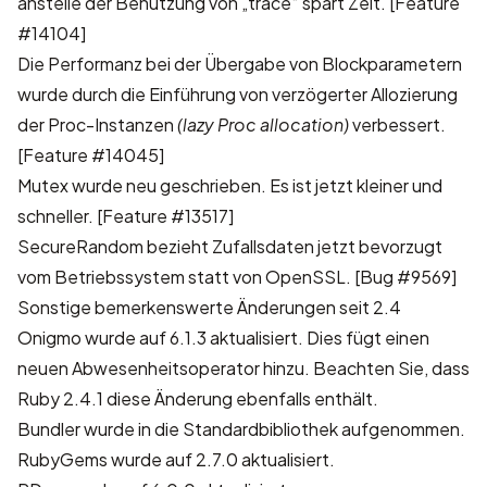
anstelle der Benutzung von „trace“ spart Zeit. [Feature
#14104]
Die Performanz bei der Übergabe von Blockparametern
wurde durch die Einführung von verzögerter Allozierung
der Proc-Instanzen
(lazy Proc allocation)
verbessert.
[Feature #14045]
Mutex wurde neu geschrieben. Es ist jetzt kleiner und
schneller. [Feature #13517]
SecureRandom bezieht Zufallsdaten jetzt bevorzugt
vom Betriebssystem statt von OpenSSL. [Bug #9569]
Sonstige bemerkenswerte Änderungen seit 2.4
Onigmo wurde auf 6.1.3 aktualisiert. Dies fügt einen
neuen
Abwesenheitsoperator
hinzu. Beachten Sie, dass
Ruby 2.4.1 diese Änderung ebenfalls enthält.
Bundler wurde in die Standardbibliothek aufgenommen.
RubyGems wurde auf 2.7.0 aktualisiert.