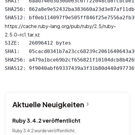
SHA1:   6aad74ed3d30de63c6ff22048cd0fcbcbe12
SHA256: 862a8e9e52432ba383660a23d3e87af11db
https://cache.ruby-lang.org/pub/ruby/2.5/ruby-
2.5.0-rc1.tar.xz
SIZE:   26096412 bytes

SHA1:   05cacd0341b7a23cc68239c2061640643a30
SHA256: a479a1bce69b2cf656821f10104dcb8b426
Aktuelle Neuigkeiten
Ruby 3.4.2 veröffentlicht
Ruby 3.4.2 wurde veröffentlicht.