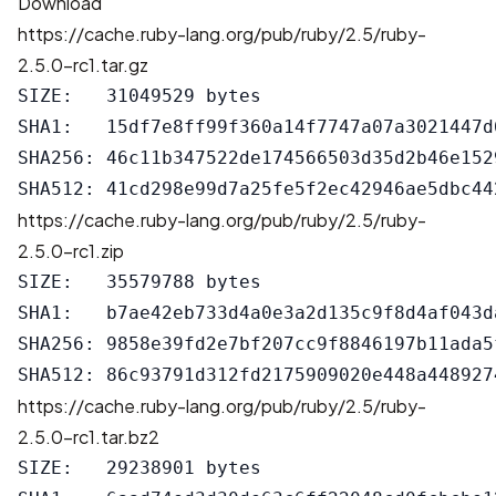
Download
https://cache.ruby-lang.org/pub/ruby/2.5/ruby-
2.5.0-rc1.tar.gz
SIZE:   31049529 bytes

SHA1:   15df7e8ff99f360a14f7747a07a3021447d6
SHA256: 46c11b347522de174566503d35d2b46e152
https://cache.ruby-lang.org/pub/ruby/2.5/ruby-
2.5.0-rc1.zip
SIZE:   35579788 bytes

SHA1:   b7ae42eb733d4a0e3a2d135c9f8d4af043da
SHA256: 9858e39fd2e7bf207cc9f8846197b11ada5
https://cache.ruby-lang.org/pub/ruby/2.5/ruby-
2.5.0-rc1.tar.bz2
SIZE:   29238901 bytes
