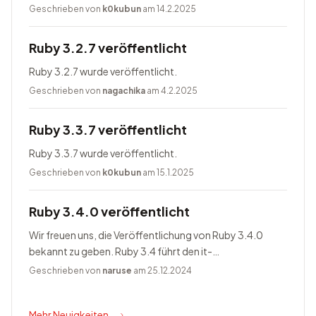
Geschrieben von
k0kubun
am 14.2.2025
Ruby 3.2.7 veröffentlicht
Ruby 3.2.7 wurde veröffentlicht.
Geschrieben von
nagachika
am 4.2.2025
Ruby 3.3.7 veröffentlicht
Ruby 3.3.7 wurde veröffentlicht.
Geschrieben von
k0kubun
am 15.1.2025
Ruby 3.4.0 veröffentlicht
Wir freuen uns, die Veröffentlichung von Ruby 3.4.0
bekannt zu geben. Ruby 3.4 führt den it-
Blockparameter ein, ändert Prism zum Standardparser,
Geschrieben von
naruse
am 25.12.2024
bietet Happy Eyeballs Version...
Mehr Neuigkeiten...