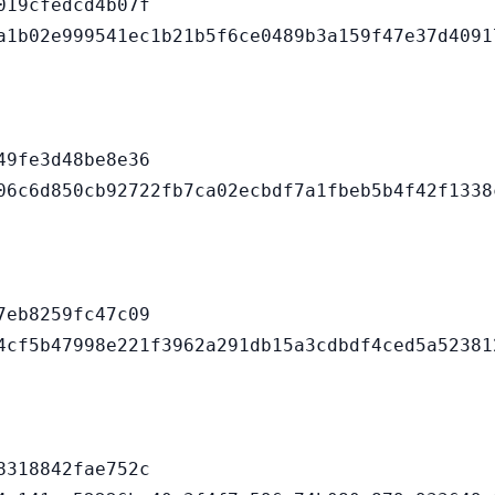
19cfedcd4b07f

9fe3d48be8e36

eb8259fc47c09

318842fae752c
