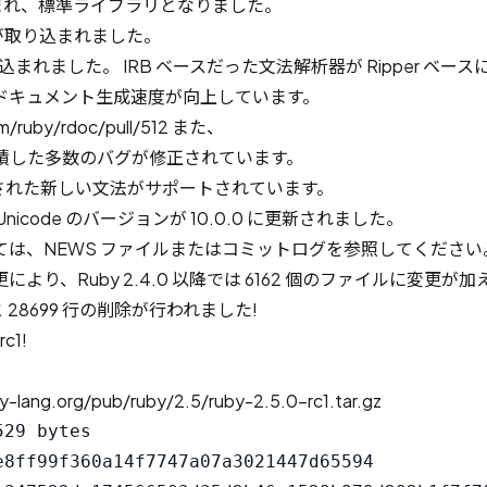
取り込まれ、標準ライブラリとなりました。
7.0 が取り込まれました。
が取り込まれました。 IRB ベースだった文法解析器が Ripper ベー
、ドキュメント生成速度が向上しています。
om/ruby/rdoc/pull/512 また、
累積した多数のバグが修正されています。
追加された新しい文法がサポートされています。
nicode のバージョンが 10.0.0 に更新されました。
ては、
NEWS
ファイルまたはコミットログを参照してください
より、Ruby 2.4.0 以降では
6162 個のファイルに変更が加
と 28699 行の削除が行われました
!
rc1!
y-lang.org/pub/ruby/2.5/ruby-2.5.0-rc1.tar.gz
29 bytes

e8ff99f360a14f7747a07a3021447d65594
