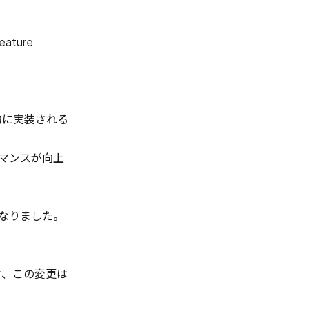
ature
動的に実装される
ーマンスが向上
うになりました。
お、この変更は