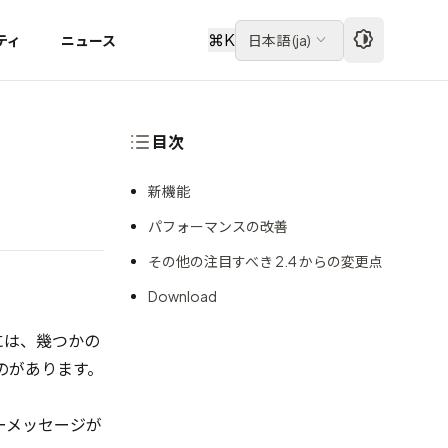
⌘
K
ティ
ニュース
日本語
(
ja
)
目次
新機能
パフォーマンスの改善
その他の注目すべき 2.4 からの変更点
Download
これには、幾つかの
のがあります。
ラーメッセージが