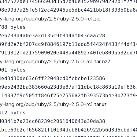
b347522de174566503d35d2b46e1529b979d292b1f7f70
y-lang.org/pub/ruby/2.5/ruby-2.5.0-rc1.zip
88 bytes

2eb733d4a0e3a2d135c9f8d4af043daa728

39fd2e7bf207cc9f8846197b11ada5f4424f433ff4df14
y-lang.org/pub/ruby/2.5/ruby-2.5.0-rc1.tar.bz2
01 bytes

4ed3d30de63c6ff22048cd0fcbcbe123586

e9e52432ba383660a23d3e87af11dbc18c863a19ef6367
y-lang.org/pub/ruby/2.5/ruby-2.5.0-rc1.tar.xz
12 bytes

d0341b7a23cc68239c2061640643a30da38

1bce69b2cf656821f10104dcb8b426922b56d3d6cbdf48