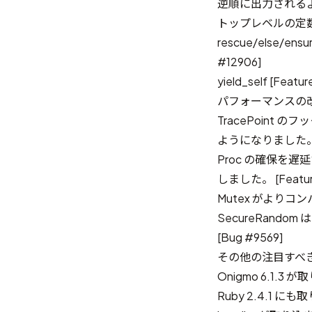
逆順に出力されるようにな
トップレベルの定数検
rescue/else/
#12906]
yield_self [Featur
パフォーマンスの
TracePoint
ようになりました。通
Proc の確保を
しました。 [Featur
Mutex がよりコン
SecureRand
[Bug #9569]
その他の注目すべき 
Onigmo 6.1.
Ruby 2.4.1 