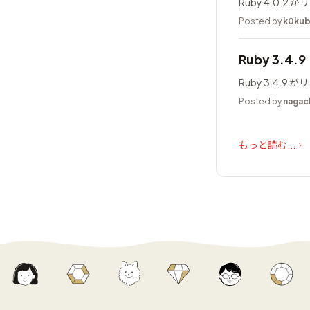
Ruby 4.0.
Posted by
k0ku
Ruby 3.4.
Ruby 3.4.
Posted by
nagac
もっと読む...