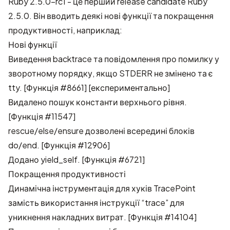
Ruby 2.5.0-rc1 - це перший release candidate Ruby
2.5.0. Він вводить деякі нові функції та покращення
продуктивності, наприклад:
Нові функції
Виведення backtrace та повідомлення про помилку у
зворотному порядку, якщо STDERR не змінено та є
tty. [Функція #8661] [експериментально]
Видалено пошук константи верхнього рівня.
[Функція #11547]
rescue/else/ensure дозволені всередині блоків
do/end. [Функція #12906]
Додано yield_self. [Функція #6721]
Покращення продуктивності
Динамічна інструментація для хуків TracePoint
замість використання інструкції “trace” для
уникнення накладних витрат. [Функція #14104]