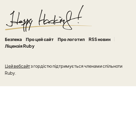
Безпека
Про цей сайт
Про логотип
RSS новин
Ліцензія Ruby
Цей вебсайт
з гордістю підтримується членами спільноти
Ruby.