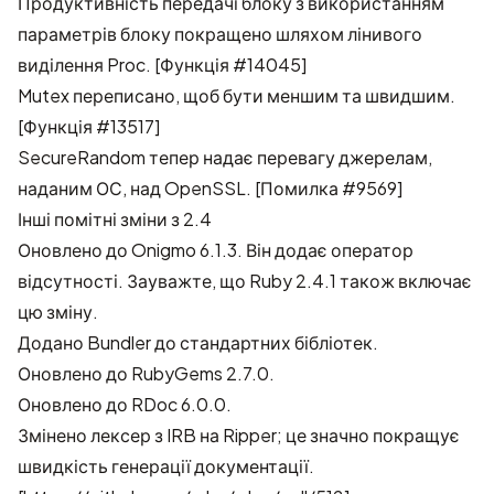
Продуктивність передачі блоку з використанням
параметрів блоку покращено шляхом лінивого
виділення Proc. [Функція #14045]
Mutex переписано, щоб бути меншим та швидшим.
[Функція #13517]
SecureRandom тепер надає перевагу джерелам,
наданим ОС, над OpenSSL. [Помилка #9569]
Інші помітні зміни з 2.4
Оновлено до Onigmo 6.1.3. Він додає
оператор
відсутності
. Зауважте, що Ruby 2.4.1 також включає
цю зміну.
Додано Bundler до стандартних бібліотек.
Оновлено до RubyGems 2.7.0.
Оновлено до RDoc 6.0.0.
Змінено лексер з IRB на Ripper; це значно покращує
швидкість генерації документації.