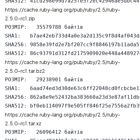
https://cache.ruby-lang.org/pub/ruby/2.5/ruby-
2.5.0-rc1.zip
РОЗМІР:   35579788 байтів

SHA1:   b7ae42eb733d4a0e3a2d135c9f8d4af043da
SHA256: 9858e39fd2e7bf207cc9f8846197b11ada5
https://cache.ruby-lang.org/pub/ruby/2.5/ruby-
2.5.0-rc1.tar.bz2
РОЗМІР:   29238901 байтів

SHA1:   6aad74ed3d30de63c6ff22048cd0fcbcbe12
SHA256: 862a8e9e52432ba383660a23d3e87af11db
https://cache.ruby-lang.org/pub/ruby/2.5/ruby-
2.5.0-rc1.tar.xz
РОЗМІР:   26096412 байтів
