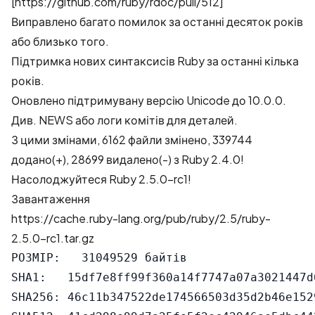
[https://github.com/ruby/rdoc/pull/512]
Виправлено багато помилок за останні десяток років
або близько того.
Підтримка нових синтаксисів Ruby за останні кілька
років.
Оновлено підтримувану версію Unicode до 10.0.0.
Див.
NEWS
або логи комітів для деталей.
З цими змінами,
6162 файли змінено, 339744
додано(+), 28699 видалено(-)
з Ruby 2.4.0!
Насолоджуйтеся Ruby 2.5.0-rc1!
Завантаження
https://cache.ruby-lang.org/pub/ruby/2.5/ruby-
2.5.0-rc1.tar.gz
РОЗМІР:   31049529 байтів

SHA1:   15df7e8ff99f360a14f7747a07a3021447d6
SHA256: 46c11b347522de174566503d35d2b46e152