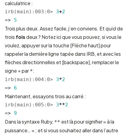
calculatrice :
irb(main):003:0>
3
+
2
=>
5
Trois plus deux. Assez facile, j’en conviens. Et
quid
de
trois
fois
deux ? Notez ici que vous pouvez, si vous le
voulez, appuyer sur la touche [Flèche haut] pour
rappeler la dernière ligne tapée dans IRB, et avec les
flèches directionnelles et [backspace], remplacer le
signe
par
:
+
*
irb(main):004:0>
3
*
2
=>
6
Maintenant, essayons trois au carré :
irb(main):005:0>
3
**
2
=>
9
Dans la syntaxe Ruby,
est là pour signifier « à la
**
puissance… » ; et si vous souhaitez aller dans l’autre