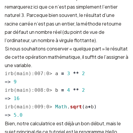
remarquerez ici que ce n’est pas simplement l’entier
naturel
. Parceque bien souvent, le résultat d’une
3
racine carrée n’est pas un entier, la méthode retourne
par défaut un nombre réel (du point de vue de
l’ordinateur, un nombre à virgule flottante).
Si nous souhaitons conserver « quelque part » le résultat
de cette opération mathématique, il suffit de l’assigner à
une variable.
irb(main):007:0>
a
=
3
**
2
=>
9
irb(main):008:0>
b
=
4
**
2
=>
16
irb(main):009:0>
Math
.
sqrt
(
a
+
b
)
=>
5.0
Bien, notre calculatrice est déjà un bon début, mais le
sujet principal de ce tutoriel est le programme
Hello