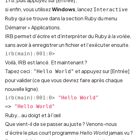
, puis appuyez sur [Entrée] ;
irb
si enfin, vous utilisez
Windows
, lancez
Interactive
qui se trouve dans la section Ruby du menu
Ruby
Démarrer > Applications.
IRB permet d’écrire et d’interpréter du Ruby
à la volée
,
sans avoir à enregistrer un fichier et l’exécuter ensuite.
irb(main):001:0>
Voilà, IRB est lancé. Et maintenant ?
Tapez ceci :
et appuyez sur [Entrée]
"Hello World"
pour valider (ce que vous devrez faire après chaque
nouvelle ligne).
irb(main):001:0>
"Hello World"
=>
"Hello World"
Ruby… au doigt et à l’œil
Que vient-il de se passer au juste ? Venons-nous
d’écrire le plus court programme
Hello World
jamais vu ?