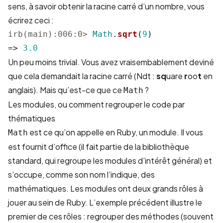
sens, à savoir obtenir la racine carré d’un nombre, vous
écrirez ceci :
irb(main):006:0>
Math
.
sqrt
(
9
)
=>
3.0
Un peu moins trivial. Vous avez vraisembablement deviné
que cela demandait la racine carré (Ndt :
sq
uare
r
oo
t
en
anglais). Mais qu’est-ce que ce
?
Math
Les modules, ou comment regrouper le code par
thématiques
est ce qu’on appelle en Ruby, un module. Il vous
Math
est fournit d’office (il fait partie de la bibliothèque
standard, qui regroupe les modules d’intérêt général) et
s’occupe, comme son nom l’indique, des
mathématiques. Les modules ont deux grands rôles à
jouer au sein de Ruby. L’exemple précédent illustre le
premier de ces rôles : regrouper des méthodes (souvent