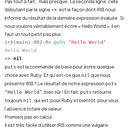
Pas tout à fait… mais presque. La seconde ligne, celle
débutant par le signe
, est la façon dont IRB nous
=>
informe du résultat de la dernière expression évaluée. Si
nous voulons véritablement
écrire
« Hello World », il en
faut un tout petit peu plus :
irb(main):002:0>
puts
"Hello World"
=>
nil
est la commande de base pour écrire quelque
puts
chose avec Ruby. Et qu’est-ce que
que nous
nil
présente IRB ? Le résultat de notre expression
puts
, bien sûr ! En fait,
retourne
"Hello World"
puts
toujours
, qui est, pour Ruby et bientôt, pour vous,
nil
l’
absence totale de valeur
.
Premiers pas en calcul
Il est très facile d’utiliser IRB comme une vulgaire