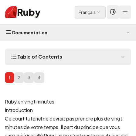
Ruby
Français
Documentation
Table of Contents
1
2
3
4
Ruby en vingt minutes
Introduction
Ce court tutoriel ne devrait pas prendre plus de vingt
minutes de votre temps. Il part du principe que vous
avez déjà installé Ruby ; si ce n’est pas le cas, il vous est