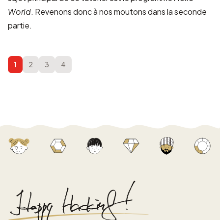
World
. Revenons donc à nos moutons dans la
seconde
partie
.
1
2
3
4