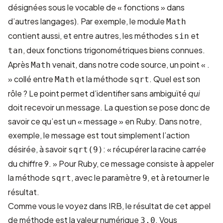
désignées sous le vocable de « fonctions » dans
d’autres langages). Par exemple, le module
Math
contient aussi, et entre autres, les méthodes
et
sin
, deux fonctions trigonométriques biens connues.
tan
Après
venait, dans notre code source, un point « .
Math
» collé entre
et la méthode
. Quel est son
Math
sqrt
rôle ? Le point permet d’identifier sans ambiguïté
qui
doit recevoir un message. La question se pose donc de
savoir ce qu’est un « message » en Ruby. Dans notre,
exemple, le message est tout simplement l’action
désirée, à savoir
: « récupérer la racine carrée
sqrt(9)
du chiffre 9. » Pour Ruby, ce message consiste à appeler
la méthode
, avec le paramètre
, et à retourner le
sqrt
9
résultat.
Comme vous le voyez dans IRB, le résultat de cet appel
de méthode est la valeur numérique
. Vous
3.0