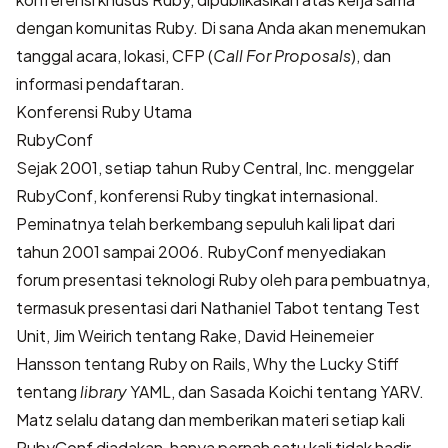
dengan komunitas Ruby. Di sana Anda akan menemukan
tanggal acara, lokasi, CFP (
Call For Proposals
), dan
informasi pendaftaran.
Konferensi Ruby Utama
RubyConf
Sejak 2001, setiap tahun
Ruby Central, Inc.
menggelar
RubyConf, konferensi Ruby tingkat internasional.
Peminatnya telah berkembang sepuluh kali lipat dari
tahun 2001 sampai 2006. RubyConf menyediakan
forum presentasi teknologi Ruby oleh para pembuatnya,
termasuk presentasi dari Nathaniel Tabot tentang Test
Unit, Jim Weirich tentang Rake, David Heinemeier
Hansson tentang Ruby on Rails, Why the Lucky Stiff
tentang
library
YAML, dan Sasada Koichi tentang YARV.
Matz selalu datang dan memberikan materi setiap kali
RubyConf diadakan, hanya pernah satu kali tidak hadir.