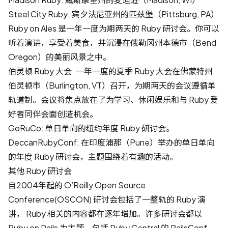
Steel City Ruby
: 宾夕法尼亚州的匹兹堡（Pittsburg, PA）
Ruby on Ales
是一年一度为期两天的 Ruby 研讨会。你可以
听着演讲，享受着美食，并沉浸在俄勒冈州本德市（Bend
Oregon）的美丽风景之中。
伯灵顿 Ruby 大会
: 一年一度的夏季 Ruby 大会在佛蒙特州
伯灵顿市（Burlington, VT）召开，为期两天的会议遵循单
轨道制。会议将焦点放在了为学习、休闲娱乐和与 Ruby 爱
好者同伴会面创造机会。
GoRuCo
: 单日单向的纽约年度 Ruby 研讨会。
DeccanRubyConf
: 在印度浦那（Pune）举办的单日单向
的年度 Ruby 研讨会，主题围绕着有趣的活动。
其他 Ruby 研讨会
自2004年起的
O’Reilly Open Source
Conference
(OSCON) 研讨会包括了一整轨的 Ruby 演
讲， Ruby 相关的内容都在逐年增加。许多研讨会都以
Ruby on Rails
为主题，包括 Ruby Central 的
RailsConf
、