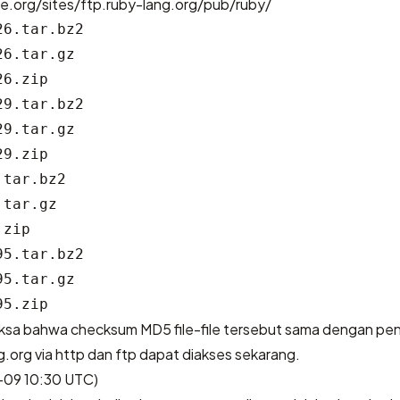
ice.org/sites/ftp.ruby-lang.org/pub/ruby/
6.tar.bz2

6.tar.gz

6.zip

9.tar.bz2

9.tar.gz

9.zip

tar.bz2

tar.gz

zip

5.tar.bz2

5.tar.gz

ksa bahwa checksum MD5 file-file tersebut sama dengan pen
g.org via http dan ftp dapat diakses sekarang.
09 10:30 UTC)