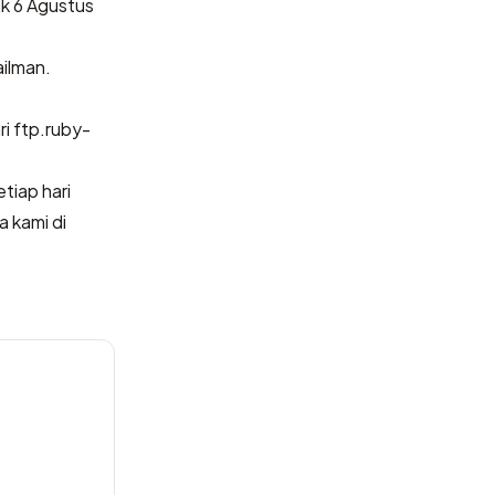
ak 6 Agustus
ailman.
i ftp.ruby-
iap hari
 kami di