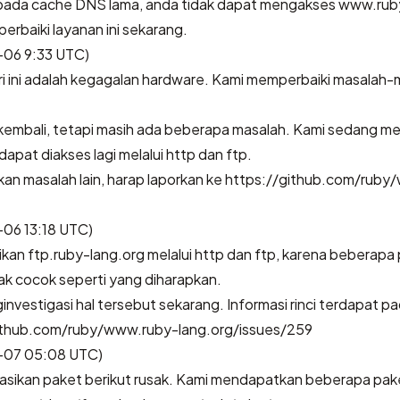
 pada cache DNS lama, anda tidak dapat mengakses www.rub
rbaiki layanan ini sekarang.
06 9:33 UTC)
i ini adalah kegagalan hardware. Kami memperbaiki masalah-
t kembali, tetapi masih ada beberapa masalah. Kami sedang m
dapat diakses lagi melalui http dan ftp.
an masalah lain, harap laporkan ke https://github.com/rub
06 13:18 UTC)
an ftp.ruby-lang.org melalui http dan ftp, karena beberapa
ak cocok seperti yang diharapkan.
vestigasi hal tersebut sekarang. Informasi rinci terdapat pa
github.com/ruby/www.ruby-lang.org/issues/259
-07 05:08 UTC)
sikan paket berikut rusak. Kami mendapatkan beberapa pake