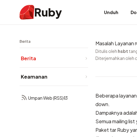
Ruby
Unduh
Do
Berita
Masalah Layanan r
Ditulis oleh
hsbt
tan
Berita
Diterjemahkan oleh 
Keamanan
Beberapa layanan 
Umpan Web (RSS)
down.
Dampaknya adalah 
Semua mailing list
Paket tar Ruby yan