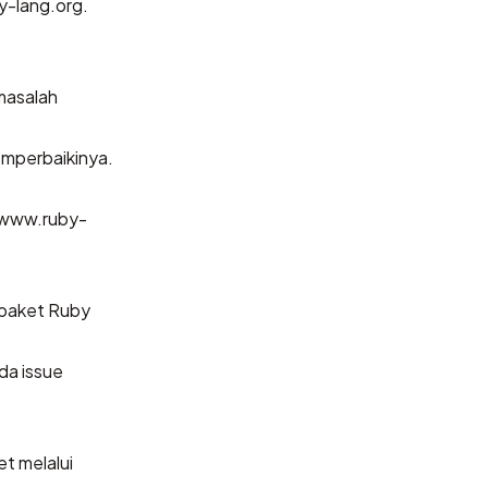
y-lang.org.
masalah
emperbaikinya.
y/www.ruby-
 paket Ruby
da issue
t melalui