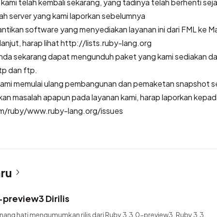
ami telah kembali sekarang, yang tadinya telah berhenti sej
ah server yang kami laporkan sebelumnya
 gantikan software yang menyediakan layanan ini dari FML ke M
 lanjut, harap lihat http://lists.ruby-lang.org
 Anda sekarang dapat mengunduh paket yang kami sediakan dar
tp dan ftp.
ami memulai ulang pembangunan dan pemaketan snapshot set
an masalah apapun pada layanan kami, harap laporkan kepada
om/ruby/www.ruby-lang.org/issues
aru
preview3 Dirilis
nang hati mengumumkan rilis dari Ruby 3.3.0-preview3. Ruby 3.3