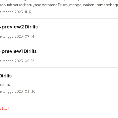
buah parser baru yang bernama Prism, menggunakan Lrama sebaga
ambahkan pure-Ruby...
e
tanggal 2023-11-12
preview2 Dirilis
e
tanggal 2023-09-14
preview1 Dirilis
e
tanggal 2023-05-12
irilis
dirilis.
e
tanggal 2023-03-30
a...