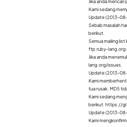
Jika anda mencari
Kami sedang mempe
Update (2013-08-
Sebab masalah har
berikut.
Semua mailing lis
ftp.ruby-lang.org 
Jika anda menemuk
lang.org/issues.
Update (2013-08-
Kami memberhentik
tua rusak. MD5 tid
Kami sedang mengin
berikut. https://
Update (2013-08
Kami mengkonfirma