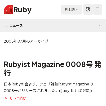
Ruby
日本語
ニュース
2005年07月のアーカイブ
Rubyist Magazine 0008号 発
行
日本Rubyの会
より、ウェブ雑誌
Rubyist Magazine
の
0008号
がリリースされました。(
[ruby-list:40930]
)
もっと読む...