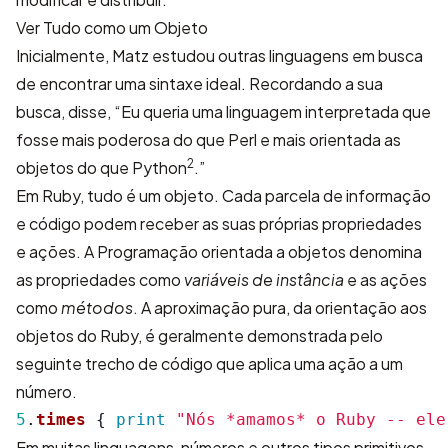
Ver Tudo como um Objeto
Inicialmente, Matz estudou outras linguagens em busca
de encontrar uma sintaxe ideal. Recordando a sua
busca, disse, “Eu queria uma linguagem interpretada que
fosse mais poderosa do que Perl e mais orientada as
2
objetos do que Python
.”
Em Ruby, tudo é um objeto. Cada parcela de informação
e código podem receber as suas próprias propriedades
e ações. A Programação orientada a objetos denomina
as propriedades como
variáveis de instância
e as ações
como
métodos
. A aproximação pura, da orientação aos
objetos do Ruby, é geralmente demonstrada pelo
seguinte trecho de código que aplica uma ação a um
número.
5
.
times
{
print
"Nós *amamos* o Ruby -- ele
Em muitas linguagens, números e outros tipos primitivos