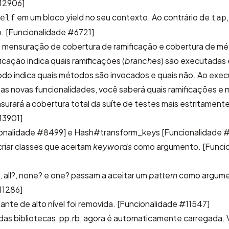
12906]
em um bloco yield no seu contexto. Ao contrário de
elf
tap
o.
[Funcionalidade #6721]
a mensuração de cobertura de ramificação e cobertura de mé
icação indica quais ramificações (
branches
) são executadas 
do indica quais métodos são invocados e quais não. Ao exec
as novas funcionalidades, você saberá quais ramificações e
urará a cobertura total da suíte de testes mais estritamente
13901]
onalidade #8499]
e Hash#transform_keys
[Funcionalidade 
riar classes que aceitam
keywords
como argumento.
[Funci
all?, none? e one? passam a aceitar um
pattern
como argume
11286]
nte de alto nível foi removida.
[Funcionalidade #11547]
as bibliotecas, pp.rb, agora é automaticamente carregada.