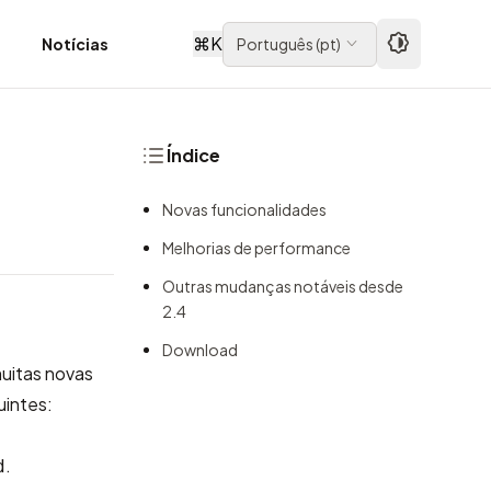
⌘
K
Notícias
Português
(
pt
)
Índice
Novas funcionalidades
Melhorias de performance
Outras mudanças notáveis desde
2.4
Download
muitas novas
uintes:
.
d