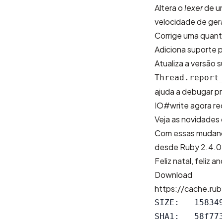
Altera o
lexer
de u
velocidade de ge
Corrige uma quanti
Adiciona suporte 
Atualiza a versão 
Thread.report
ajuda a debugar p
IO#write agora re
Veja as
novidades
Com essas mudan
desde Ruby 2.4.0
Feliz natal, feliz
Download
https://cache.rub
SIZE:   158349
SHA1:   58f77