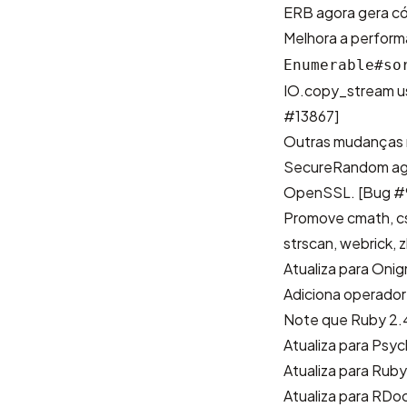
ERB agora gera có
Melhora a perfor
Enumerable#so
IO.copy_stream us
#13867]
Outras mudanças 
SecureRandom agor
OpenSSL.
[Bug #
Promove cmath, csv,
strscan, webrick, 
Atualiza para
Oni
Adiciona
operador
Note que
Ruby 2.
Atualiza para Psyc
Atualiza para Rub
Atualiza para RDoc