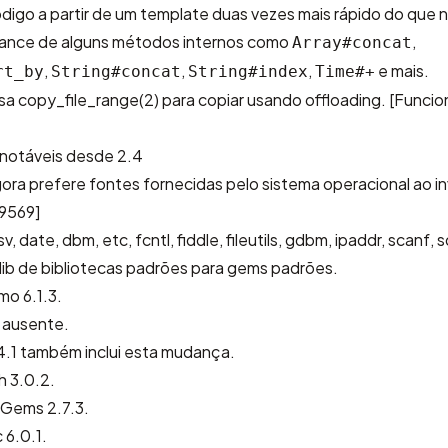
digo a partir de um template duas vezes mais rápido do que 
mance de alguns métodos internos como
,
Array#concat
,
,
,
e mais.
rt_by
String#concat
String#index
Time#+
a copy_file_range(2) para copiar usando offloading.
[Funcio
notáveis desde 2.4
a prefere fontes fornecidas pelo sistema operacional ao i
9569]
 date, dbm, etc, fcntl, fiddle, fileutils, gdbm, ipaddr, scanf, s
zlib de bibliotecas padrões para gems padrões.
gmo
6.1.3.
 ausente
.
4.1
também inclui esta mudança.
h 3.0.2.
yGems 2.7.3.
 6.0.1.