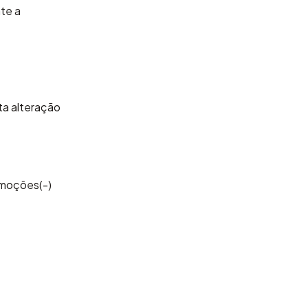
te a
ta alteração
emoções(-)