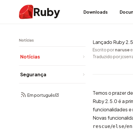
Ruby
Downloads
Docu
Notícias
Lançado Ruby 2.5
Escrito por
naruse
e
Notícias
Traduzido por jcse
Segurança
Temos o prazer de
Em português
Ruby 2.5.0 é a pri
funcionalidades e
Novas funcionalid
/
/
rescue
else
en