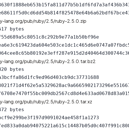
3630f1888eb653b15fa811d77b5b1df6fd7a3af436b343
y-lang.org/pub/ruby/2.5/ruby-2.5.0.zip
17 bytes

f55d689a5c8051c8c292b9e77a1b50bf96e

ea6e3c619423da604e503ce1dc1c465d6e0747a07fbdc5
y-lang.org/pub/ruby/2.5/ruby-2.5.0.tar.bz2
20 bytes

a3bcffa86d1fc9ed96d403cb9dc37731688

3021f71d4f62e5a5329628ac9a6665902173296e551667
y-lang.org/pub/ruby/2.5/ruby-2.5.0.tar.xz
72 bytes

bcf9e299be3f197d9091024ae458f1a1273

fed833a0dab94075221a615c14487b05d0c407f991c808