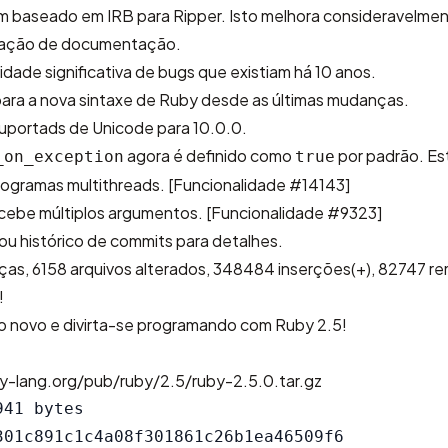
m baseado em IRB para Ripper
. Isto melhora consideravelmen
ração de documentação.
dade significativa de bugs que existiam há 10 anos.
para a nova sintaxe de Ruby desde as últimas mudanças.
suportads de Unicode para 10.0.0.
agora é definido como
por padrão. Es
_on_exception
true
rogramas multithreads.
[Funcionalidade #14143]
cebe múltiplos argumentos.
[Funcionalidade #9323]
ou
histórico de commits
para detalhes.
ças,
6158 arquivos alterados, 348484 inserções(+), 82747 r
!
 ano novo e divirta-se programando com Ruby 2.5!
y-lang.org/pub/ruby/2.5/ruby-2.5.0.tar.gz
41 bytes

301c891c1c4a08f301861c26b1ea46509f6
