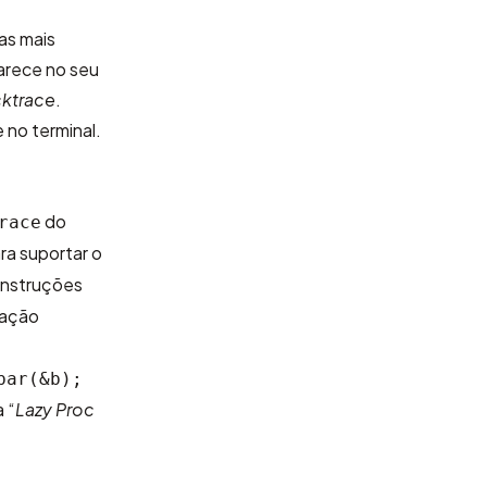
as mais
arece no seu
ktrace
.
 no terminal.
do
race
ra suportar o
 instruções
tação
bar(&b);
 “
Lazy Proc