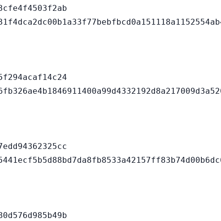
cfe4f4503f2ab

f294acaf14c24

edd94362325cc

0d576d985b49b
