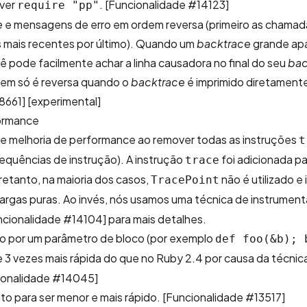
ever
.
[Funcionalidade #14123]
require "pp"
e
e mensagens de erro em ordem reversa (primeiro as chamad
 mais recentes por último). Quando um
backtrace
grande ap
cê pode facilmente achar a linha causadora no final do seu
bac
em só é reversa quando o
backtrace
é imprimido diretamente
8661]
[experimental]
formance
 melhoria de performance ao remover todas as instruções
t
sequências de instrução). A instrução
foi adicionada pa
trace
tretanto, na maioria dos casos,
não é utilizado e
TracePoint
rgas puras. Ao invés, nós usamos uma técnica de instrumen
ncionalidade #14104]
para mais detalhes.
o por um parâmetro de bloco (por exemplo
def foo(&b); 
e 3 vezes mais rápida do que no Ruby 2.4 por causa da técnica
ionalidade #14045]
to para ser menor e mais rápido.
[Funcionalidade #13517]