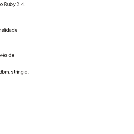
no Ruby 2.4.
nalidade
nvés de
dbm, stringio,