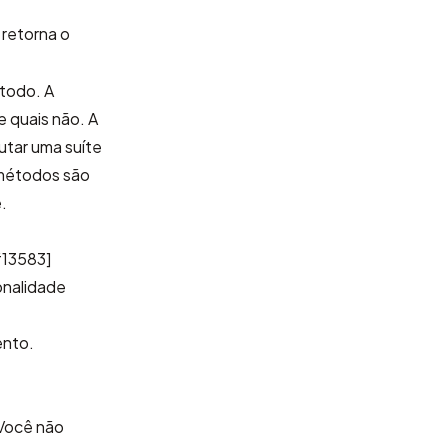
, retorna o
todo. A
e quais não. A
utar uma suíte
 métodos são
.
#13583]
onalidade
nto.
 Você não