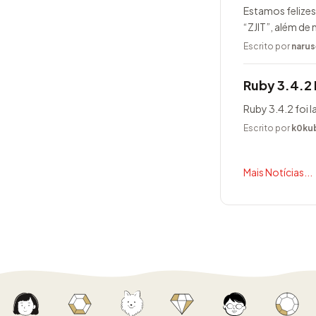
Estamos felizes
“ZJIT”, além de
Escrito por
narus
Ruby 3.4.2
Ruby 3.4.2 foi 
Escrito por
k0ku
Mais Notícias...