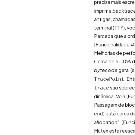
precisa mais escr
Imprime
backtrac
antigas, chamadas
terminal (TTY), vo
Perceba que a ord
[Funcionalidade #
Melhorias de per
Cerca de 5-10% de
bytecode
geral (
. En
TracePoint
são sobreca
trace
dinâmica. Veja
[Fu
Passagem de bloc
) está cerca d
end
allocation
”.
[Func
Mutex está reescri