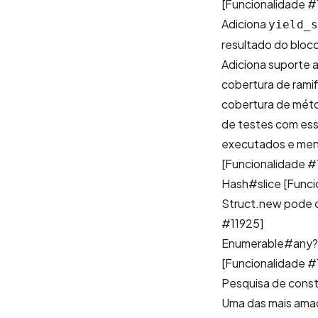
[Funcionalidade #
Adiciona
yield_s
resultado do bloc
Adiciona suporte 
cobertura de ramif
cobertura de méto
de testes com ess
executados e mens
[Funcionalidade #
Hash#slice
[Funci
Struct.new pode c
#11925]
Enumerable#any?, 
[Funcionalidade #
Pesquisa de consta
Uma das mais amad