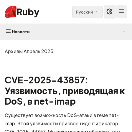
Ruby
Русский
Новости
Архивы Апрель 2025
CVE-2025-43857:
Уязвимость, приводящая к
DoS, в net-imap
Существует возможность DoS-атаки в геме net-
imap. Этой уязвимости присвоен идентификатор
CVE-2025-43857
. Мы рекомендуем обновить гем