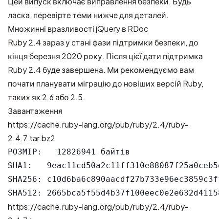
Цей випуск включає виправлення безпеки. Будь
ласка, перевірте теми нижче для деталей.
Множинні вразливості jQuery в RDoc
Ruby 2.4 зараз у стані фази підтримки безпеки, до
кінця березня 2020 року. Після цієї дати підтримка
Ruby 2.4 буде завершена. Ми рекомендуємо вам
почати планувати міграцію до новіших версій Ruby,
таких як 2.6 або 2.5.
Завантаження
https://cache.ruby-lang.org/pub/ruby/2.4/ruby-
2.4.7.tar.bz2
РОЗМІР:   12826941 байтів

SHA1:   9eac11cd50a2c11ff310e88087f25a0ceb5d
SHA256: c10d6ba6c890aacdf27b733e96ec3859c3f
https://cache.ruby-lang.org/pub/ruby/2.4/ruby-