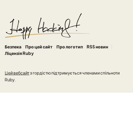
Безпека
Про цей сайт
Про логотип
RSS новин
Ліцензія Ruby
Цей вебсайт
з гордістю підтримується членами спільноти
Ruby.