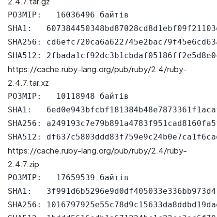
2.4.7.tar.gz
РОЗМІР:   16036496 байтів

SHA1:   607384450348bd87028cd8d1ebf09f21103d
SHA256: cd6efc720ca6a622745e2bac79f45e6cd63
https://cache.ruby-lang.org/pub/ruby/2.4/ruby-
2.4.7.tar.xz
РОЗМІР:   10118948 байтів

SHA1:   6ed0e943bfcbf181384b48e7873361f1acaf
SHA256: a249193c7e79b891a4783f951cad8160fa5
https://cache.ruby-lang.org/pub/ruby/2.4/ruby-
2.4.7.zip
РОЗМІР:   17659539 байтів

SHA1:   3f991d6b5296e9d0df405033e336bb973d41
SHA256: 1016797925e55c78d9c15633da8ddbd19da