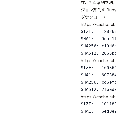
在、2.4 系列を
ジョン系列の Ru
ダウンロード
https://cache.rub
SIZE:   128269
SHA1:   9eac1
SHA256: c10d6
https://cache.rub
SIZE:   160364
SHA1:   60738
SHA256: cd6ef
https://cache.rub
SIZE:   101189
SHA1:   6ed0e