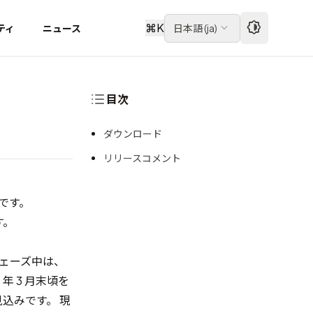
⌘
K
ティ
ニュース
日本語
(
ja
)
目次
ダウンロード
リリースコメント
スです。
す。
フェーズ中は、
 3 月末頃を
込みです。 現