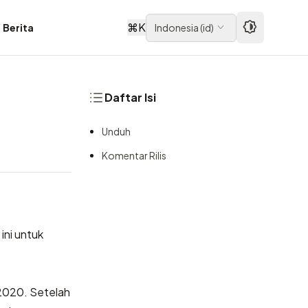
⌘
K
Berita
Indonesia
(
id
)
Daftar Isi
Unduh
Komentar Rilis
ini untuk
 2020. Setelah