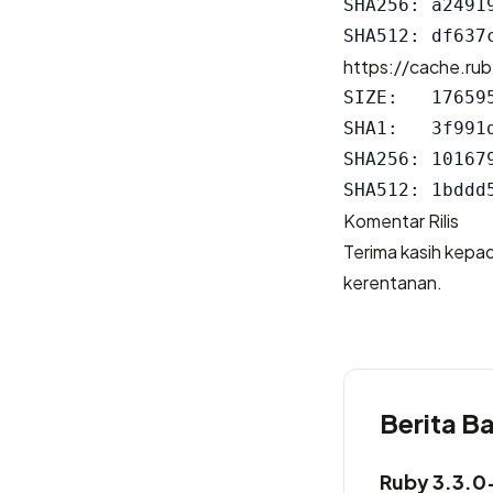
SHA256: a2491
https://cache.rub
SIZE:   176595
SHA1:   3f991
SHA256: 10167
Komentar Rilis
Terima kasih kepad
kerentanan.
Berita B
Ruby 3.3.0-