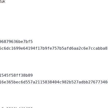
tuk
6879636be7bf5

545f58ff38b89
