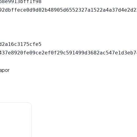
8e9913bff1f98

2a16c3175cfe5

lapor