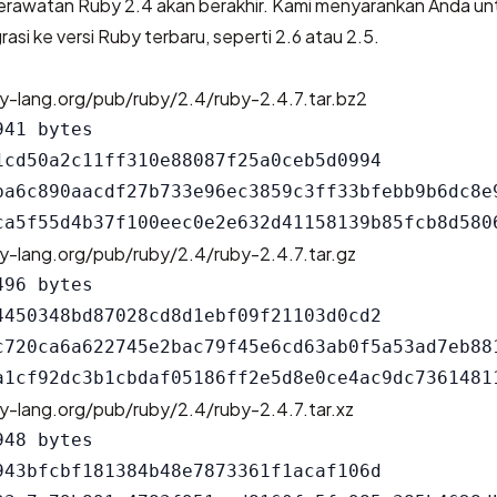
erawatan Ruby 2.4 akan berakhir. Kami menyarankan Anda un
si ke versi Ruby terbaru, seperti 2.6 atau 2.5.
y-lang.org/pub/ruby/2.4/ruby-2.4.7.tar.bz2
41 bytes

1cd50a2c11ff310e88087f25a0ceb5d0994

ba6c890aacdf27b733e96ec3859c3ff33bfebb9b6dc8e9
y-lang.org/pub/ruby/2.4/ruby-2.4.7.tar.gz
96 bytes

4450348bd87028cd8d1ebf09f21103d0cd2

c720ca6a622745e2bac79f45e6cd63ab0f5a53ad7eb881
y-lang.org/pub/ruby/2.4/ruby-2.4.7.tar.xz
48 bytes

943bfcbf181384b48e7873361f1acaf106d
