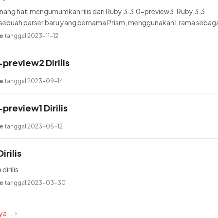
nang hati mengumumkan rilis dari Ruby 3.3.0-preview3. Ruby 3.3
buah parser baru yang bernama Prism, menggunakan Lrama sebaga
ambahkan pure-Ruby...
e
tanggal 2023-11-12
preview2 Dirilis
e
tanggal 2023-09-14
preview1 Dirilis
e
tanggal 2023-05-12
irilis
dirilis.
e
tanggal 2023-03-30
a...