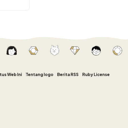
tus Web Ini
Tentang logo
Berita RSS
Ruby License