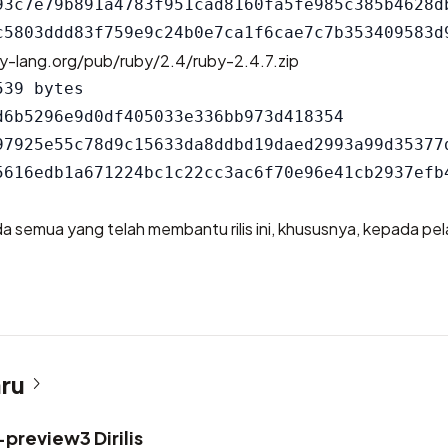
93c7e79b891a4783f951cad8160fa5fe985c385b4628db
y-lang.org/pub/ruby/2.4/ruby-2.4.7.zip
39 bytes

d6b5296e9d0df405033e336bb973d418354

97925e55c78d9c15633da8ddbd19daed2993a99d35377d
a semua yang telah membantu rilis ini, khususnya, kepada pe
aru
preview3 Dirilis