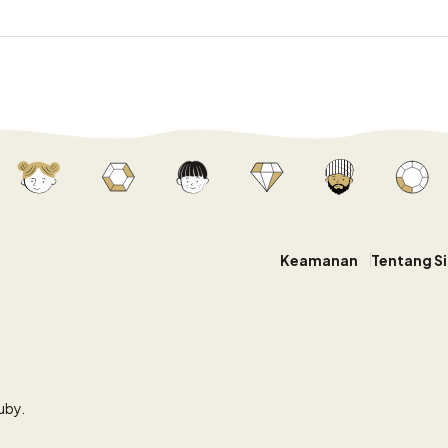
Keamanan
Tentang Si
uby.