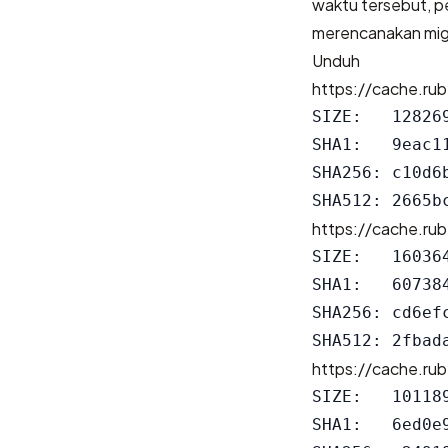
waktu tersebut, p
merencanakan migra
Unduh
https://cache.rub
SIZE:   128269
SHA1:   9eac1
SHA256: c10d6
https://cache.rub
SIZE:   160364
SHA1:   60738
SHA256: cd6ef
https://cache.rub
SIZE:   101189
SHA1:   6ed0e