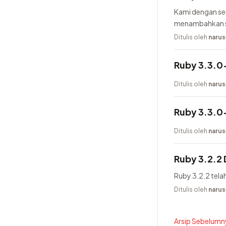
Kami dengan se
menambahkan se
generator, men
Ditulis oleh
narus
Ruby 3.3.0-
Ditulis oleh
narus
Ruby 3.3.0-
Ditulis oleh
narus
Ruby 3.2.2 D
Ruby 3.2.2 telah 
Ditulis oleh
narus
Arsip Sebelumny