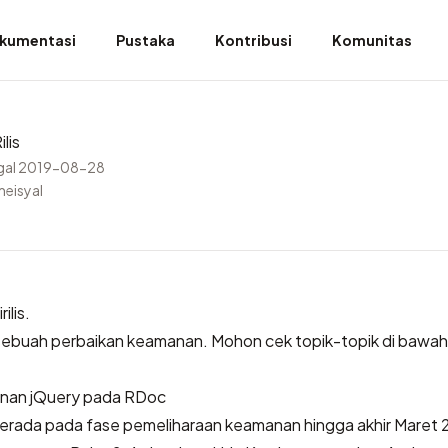
kumentasi
Pustaka
Kontribusi
Komunitas
lis
gal 2019-08-28
meisyal
ilis.
 sebuah perbaikan keamanan. Mohon cek topik-topik di bawah 
nan jQuery pada RDoc
 berada pada fase pemeliharaan keamanan hingga akhir Maret