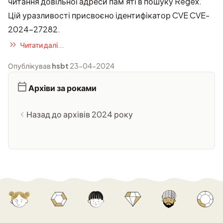
читання довільної адреси пам’яті в пошуку Regex.
Цій уразливості присвоєно ідентифікатор CVE
CVE-
2024-27282
.
Читати далі...
Опублікував
hsbt
23-04-2024
Архіви за роками
Назад до архівів 2024 року