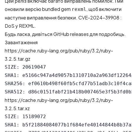
Цей реліз включає багато виправлень помилок. І ми
оновили версію bundled gem
, щоб включити
rexml
наступне виправлення безпеки.
CVE-2024-39908 :
DoS у REXML
.
Будь ласка, дивіться
GitHub releases
для подробиць.
Завантаження
https://cache.ruby-lang.org/pub/ruby/3.2/ruby-
3.2.5.tar.gz
SIZE: 20619047

SHA1: e5166c947a4d9057b1310710a2a963df12264a
SHA256: ef0610b498f60fb5cfd77b51adb3c10f4ca
https://cache.ruby-lang.org/pub/ruby/3.2/ruby-
3.2.5.tar.xz
SIZE: 15189072

SHA1: b5f21884084077b1f684efe40144844b8b37a3