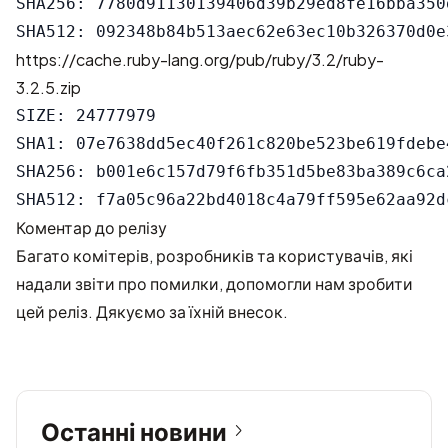
SHA256: 7780d91130139406d39b29ed8fe16bba350
https://cache.ruby-lang.org/pub/ruby/3.2/ruby-
3.2.5.zip
SIZE: 24777979

SHA1: 07e7638dd5ec40f261c820be523be619fdebe4
SHA256: b001e6c157d79f6fb351d5be83ba389c6ca
Коментар до релізу
Багато комітерів, розробників та користувачів, які
надали звіти про помилки, допомогли нам зробити
цей реліз. Дякуємо за їхній внесок.
Останні новини