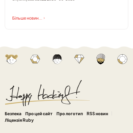
Більше новин...
Безпека
Про цей сайт
Про логотип
RSS новин
Ліцензія Ruby