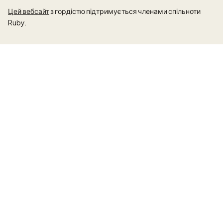
Цей вебсайт
з гордістю підтримується членами спільноти
Ruby.