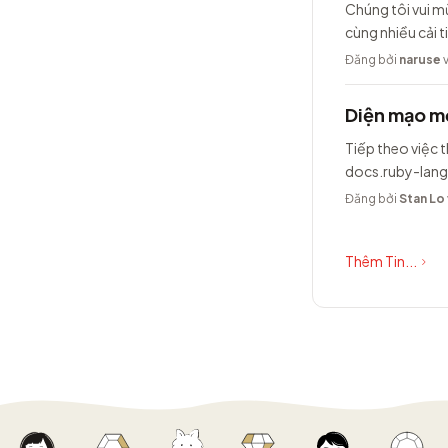
Chúng tôi vui m
cùng nhiều cải t
Đăng bởi
naruse
v
Diện mạo mớ
Tiếp theo việc t
docs.ruby-lang
Đăng bởi
Stan Lo
Thêm Tin...