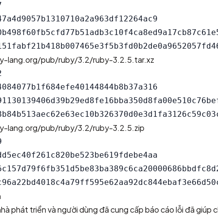


47a4d9057b1310710a2a963df12264ac9

0b498f60fb5cfd77b51adb3c10f4ca8ed9a17cb87c61e5
y-lang.org/pub/ruby/3.2/ruby-3.2.5.tar.xz


4084077b1f684efe40144844b8b37a316

91130139406d39b29ed8fe16bba350d8fa00e510c76bef
y-lang.org/pub/ruby/3.2/ruby-3.2.5.zip


dd5ec40f261c820be523be619fdebe4aa

6c157d79f6fb351d5be83ba389c6ca20000686bbdfc8d2
h
hà phát triển và người dùng đã cung cấp báo cáo lỗi đã giúp 