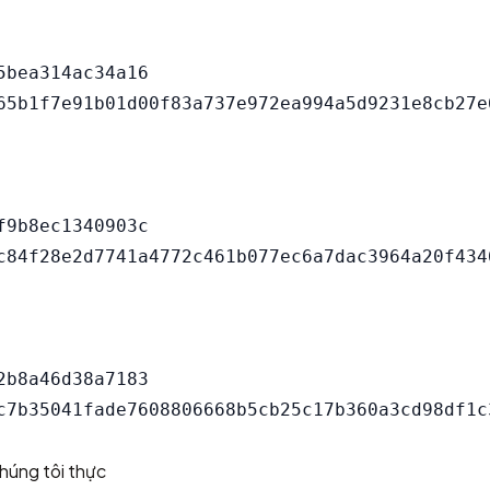
bea314ac34a16

9b8ec1340903c

b8a46d38a7183

chúng tôi thực