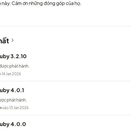
h này. Cảm ơn những đóng góp của họ.
hất
uby 3.2.10
được phát hành.
 14 Jan 2026
uby 4.0.1
ược phát hành.
n
vào 13 Jan 2026
Ruby 4.0.0