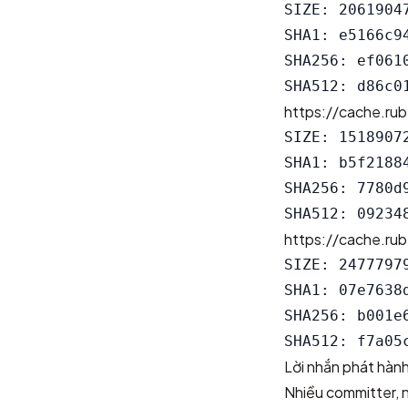
SIZE: 20619047
SHA1: e5166c9
SHA256: ef061
https://cache.rub
SIZE: 15189072
SHA1: b5f2188
SHA256: 7780d
https://cache.rub
SIZE: 24777979
SHA1: 07e7638
SHA256: b001e
Lời nhắn phát hàn
Nhiều committer, n