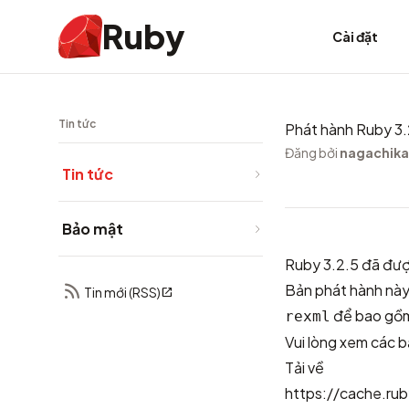
Ruby
Cài đặt
Tin tức
Phát hành Ruby 3.
Đăng bởi
nagachika
Tin tức
Bảo mật
Ruby 3.2.5 đã đượ
Bản phát hành này 
Tin mới (RSS)
để bao gồm
rexml
Vui lòng xem
các b
Tải về
https://cache.rub