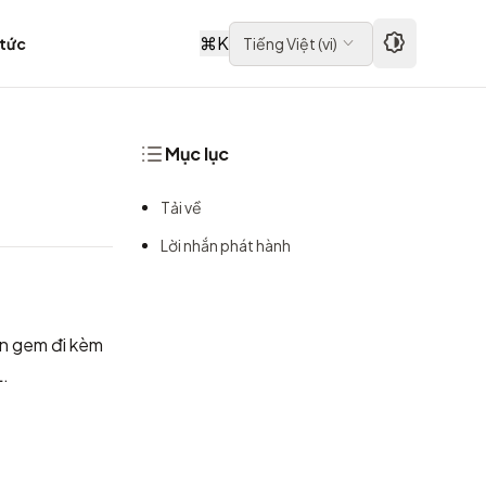
⌘
K
 tức
Tiếng Việt
(
vi
)
Mục lục
Tải về
Lời nhắn phát hành
ản gem đi kèm
L
.