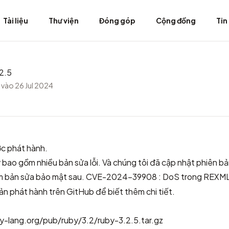
Tài liệu
Thư viện
Đóng góp
Cộng đồng
Tin
2.5
vào 26 Jul 2024
c phát hành.
bao gồm nhiều bản sửa lỗi. Và chúng tôi đã cập nhật phiên b
 bản sửa bảo mật sau.
CVE-2024-39908 : DoS trong REXM
ản phát hành trên GitHub
để biết thêm chi tiết.
y-lang.org/pub/ruby/3.2/ruby-3.2.5.tar.gz