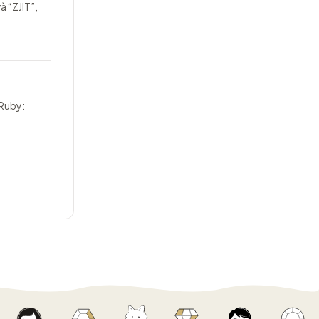
à “ZJIT”,
 Ruby: