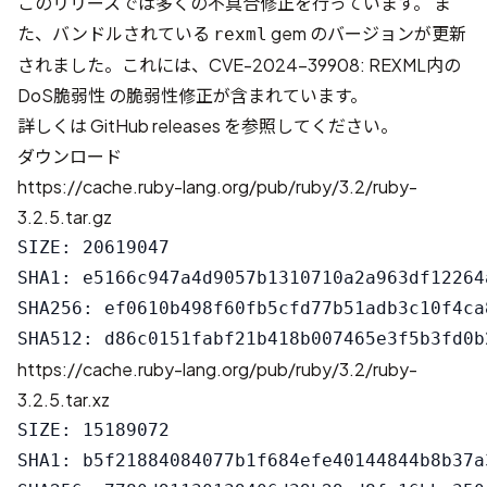
このリリースでは多くの不具合修正を行っています。 ま
た、バンドルされている
gem のバージョンが更新
rexml
されました。これには、
CVE-2024-39908: REXML内の
DoS脆弱性
の脆弱性修正が含まれています。
詳しくは
GitHub releases
を参照してください。
ダウンロード
https://cache.ruby-lang.org/pub/ruby/3.2/ruby-
3.2.5.tar.gz
SIZE: 20619047

SHA1: e5166c947a4d9057b1310710a2a963df12264a
SHA256: ef0610b498f60fb5cfd77b51adb3c10f4ca
https://cache.ruby-lang.org/pub/ruby/3.2/ruby-
3.2.5.tar.xz
SIZE: 15189072

SHA1: b5f21884084077b1f684efe40144844b8b37a3