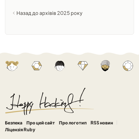
Назад до архівів 2025 року
Безпека
Про цей сайт
Про логотип
RSS новин
Ліцензія Ruby