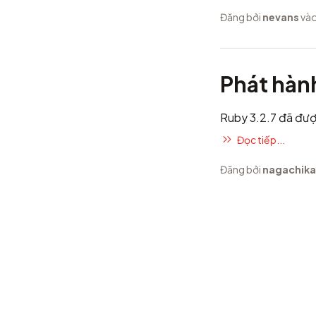
Đăng bởi
nevans
vào
Phát hàn
Ruby 3.2.7 đã đượ
Đọc tiếp...
Đăng bởi
nagachika