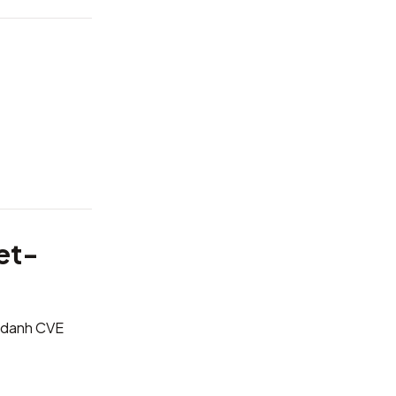
et-
h danh CVE