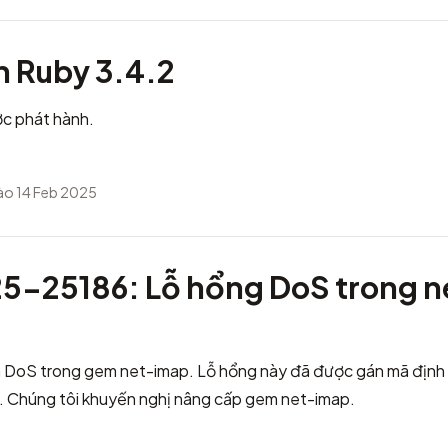
h Ruby 3.4.2
c phát hành.
ào 14 Feb 2025
-25186: Lỗ hổng DoS trong n
a DoS trong gem net-imap. Lỗ hổng này đã được gán mã địn
. Chúng tôi khuyến nghị nâng cấp gem net-imap.