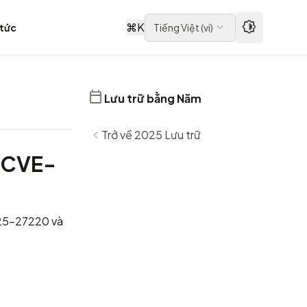
⌘
K
 tức
Tiếng Việt
(
vi
)
Lưu trữ bằng Năm
Trở về 2025 Lưu trữ
 CVE-
025-27220 và