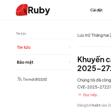
Ruby
Cài đặt
Tin tức
Lưu trữ Tháng hai
Tin tức
Khuyến c
Bảo mật
2025-27
Tin mới (RSS)
Chúng tôi đã côn
CVE-2025-27221. V
Đọc tiếp...
Đăng bởi
hsbt
vào 2