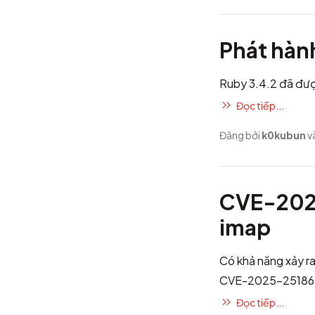
Phát hàn
Ruby 3.4.2 đã đượ
Đọc tiếp...
Đăng bởi
k0kubun
v
CVE-2025
imap
Có khả năng xảy r
CVE-2025-25186
Đọc tiếp...