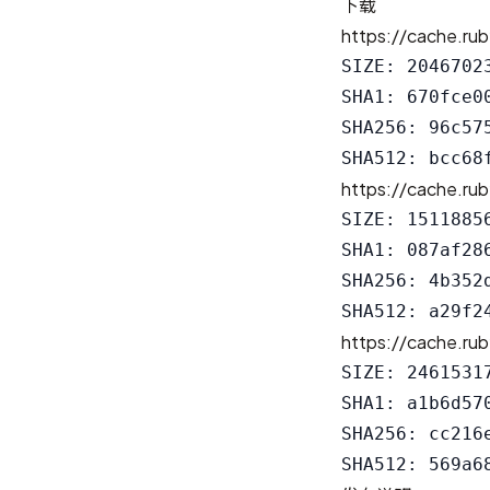
下载
https://cache.rub
SIZE: 20467023
SHA1: 670fce0
SHA256: 96c57
https://cache.rub
SIZE: 15118856
SHA1: 087af28
SHA256: 4b352
https://cache.rub
SIZE: 24615317
SHA1: a1b6d57
SHA256: cc216