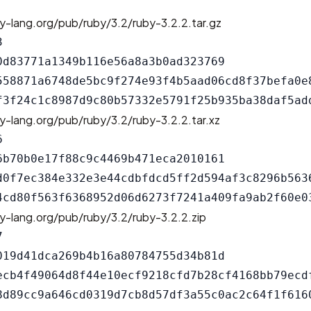
y-lang.org/pub/ruby/3.2/ruby-3.2.2.tar.gz


0d83771a1349b116e56a8a3b0ad323769

558871a6748de5bc9f274e93f4b5aad06cd8f37befa0e8
y-lang.org/pub/ruby/3.2/ruby-3.2.2.tar.xz


6b70b0e17f88c9c4469b471eca2010161

d0f7ec384e332e3e44cdbfdcd5ff2d594af3c8296b5636
y-lang.org/pub/ruby/3.2/ruby-3.2.2.zip


019d41dca269b4b16a80784755d34b81d

ecb4f49064d8f44e10ecf9218cfd7b28cf4168bb79ecdf