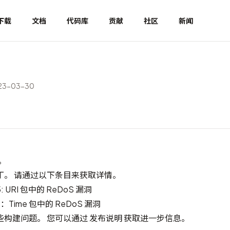
下载
文档
代码库
贡献
社区
新闻
3-03-30
布。
丁。 请通过以下条目来获取详情。
5: URI 包中的 ReDoS 漏洞
6：Time 包中的 ReDoS 漏洞
些构建问题。 您可以通过
发布说明
获取进一步信息。