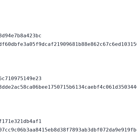
d94e7b8a423bc

c710975149e23

171e321db4af1
