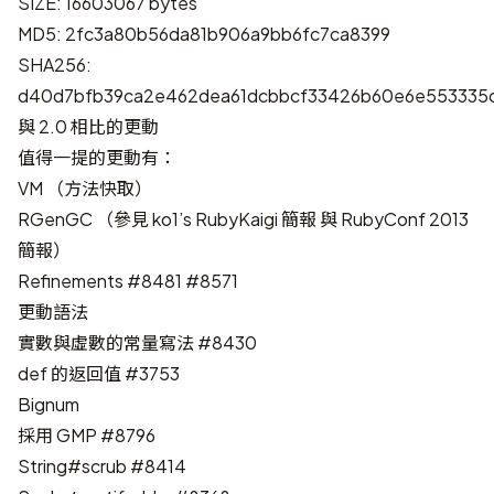
SIZE: 16603067 bytes
MD5: 2fc3a80b56da81b906a9bb6fc7ca8399
SHA256:
d40d7bfb39ca2e462dea61dcbbcf33426b60e6e553335c
與 2.0 相比的更動
值得一提的更動有：
VM （方法快取）
RGenGC （參見 ko1’s
RubyKaigi 簡報
與
RubyConf 2013
簡報
）
Refinements
#8481
#8571
更動語法
實數與虛數的常量寫法
#8430
def 的返回值
#3753
Bignum
採用 GMP
#8796
String#scrub
#8414