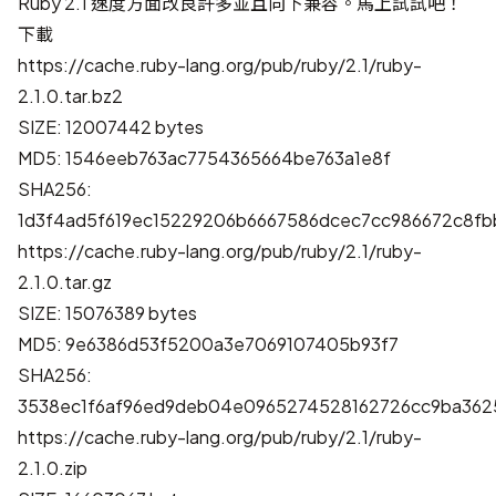
Ruby 2.1 速度方面改良許多並且向下兼容。馬上試試吧！
下載
https://cache.ruby-lang.org/pub/ruby/2.1/ruby-
2.1.0.tar.bz2
SIZE: 12007442 bytes
MD5: 1546eeb763ac7754365664be763a1e8f
SHA256:
1d3f4ad5f619ec15229206b6667586dcec7cc986672c8fb
https://cache.ruby-lang.org/pub/ruby/2.1/ruby-
2.1.0.tar.gz
SIZE: 15076389 bytes
MD5: 9e6386d53f5200a3e7069107405b93f7
SHA256:
3538ec1f6af96ed9deb04e0965274528162726cc9ba362
https://cache.ruby-lang.org/pub/ruby/2.1/ruby-
2.1.0.zip