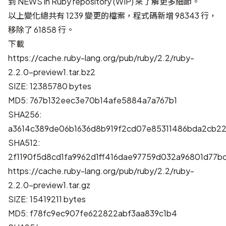
到
NEWS in Ruby repository (WIP)
來了解更多細節。
以上變化總共有 1239 變更的檔案，程式碼新增 98343 行，
移除了 61858 行。
下載
https://cache.ruby-lang.org/pub/ruby/2.2/ruby-
2.2.0-preview1.tar.bz2
SIZE: 12385780 bytes
MD5: 767b132eec3e70b14afe5884a7a767b1
SHA256:
a3614c389de06b1636d8b919f2cd07e85311486bda2cb2
SHA512:
2f1190f5d8cd1fa9962d1ff416dae97759d032a96801d77
https://cache.ruby-lang.org/pub/ruby/2.2/ruby-
2.2.0-preview1.tar.gz
SIZE: 15419211 bytes
MD5: f78fc9ec907fe622822abf3aa839c1b4