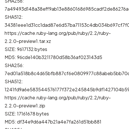
SHA256:
7a49493d148a38eff9ab13e88601686985cadf2de86276
SHA512:
34381eee1d31cc1dad87e6d57ba71153c4db034b697cf7f
https://cache.ruby-lang.org/pub/ruby/2.2/ruby-
2.2.0-preview1.tar.xz
SIZE: 9617132 bytes
MD5: 96cde140b3211780d58b36af023143d5
SHA256:
7ed01a518b8c4d65bfb887cf6e0809977c88abeb5bb70c
SHA512:
1241fd9a6e583544576177f372e245845b9df1427104b5
https://cache.ruby-lang.org/pub/ruby/2.2/ruby-
2.2.0-preview1.zip
SIZE: 17161678 bytes
MD5: df34e9d6a447b21a4e7fa261d51bb881