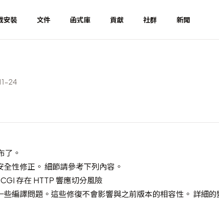
載安裝
文件
函式庫
貢獻
社群
新聞
1-24
經發布了。
安全性修正。 細節請參考下列內容。
1: CGI 存在 HTTP 響應切分風險
一些編譯問題。這些修復不會影響與之前版本的相容性。 詳細的