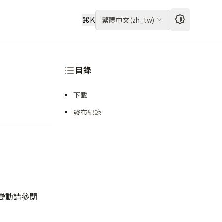
⌘
K
繁體中文
(
zh_tw
)
目錄
下載
發布紀錄
變動請參閱