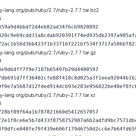
y-lang.org/pub/ruby/2.7/ruby-2.7.7.tar.bz2


459a9d4bbdf2d4eb82ad3476cb9820892

820c9e69cdd31a8cdab920391f74ed935db2397a905afa
y-lang.org/pub/ruby/2.7/ruby-2.7.7.tar.gz


4e9d6dff7f9e7187b65497b29d4400597

7db691d7ff36402cfe88f418c8d025a3f1eea92044b162
y-lang.org/pub/ruby/2.7/ruby-2.7.7.tar.xz


728bf89f64a1b787821660d5412657057

f2e1f8ce6e5b7d433f8758752987a6b2adfd9bc7571dbc