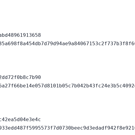
bd48961913658

dd72f0b8c7b90

42ea5d04e3e4c
