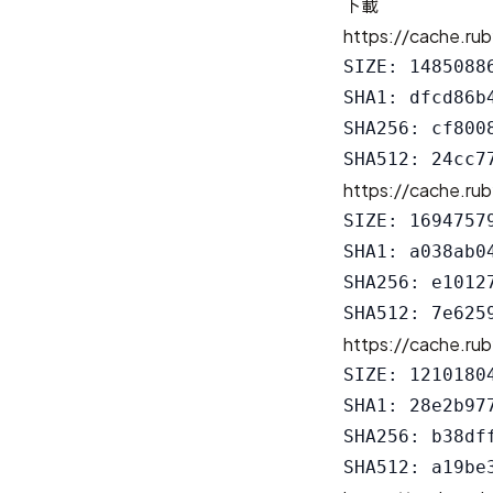
下載
https://cache.rub
SIZE: 14850886
SHA1: dfcd86b
SHA256: cf800
https://cache.rub
SIZE: 16947579
SHA1: a038ab0
SHA256: e1012
https://cache.rub
SIZE: 12101804
SHA1: 28e2b97
SHA256: b38df