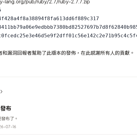
y-lang.org/pub/ruby/2.7/ruby-2.7.7.zip


4f428a4f8a38894f8fa613dd6f889c317

8411bb79a06e9edbbb7380bd82527697b7d8f62840b985
者和漏洞回報者幫助了此版本的發佈，在此感謝所有人的貢獻。
2 發布
 已經發布了。
6-07-16