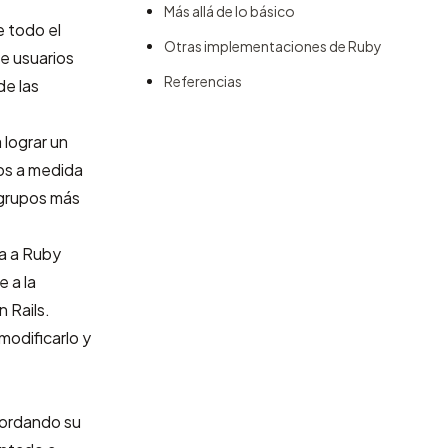
Más allá de lo básico
e todo el
Otras implementaciones de Ruby
e usuarios
Referencias
de las
 lograr un
os a medida
 grupos más
ca a Ruby
e a la
 Rails
.
 modificarlo y
ecordando su