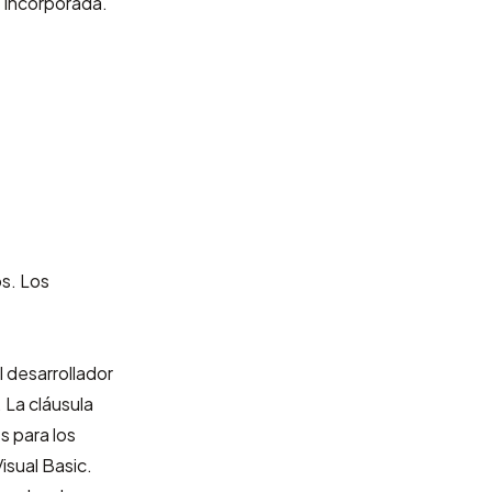
 incorporada.
s. Los
 desarrollador
 La cláusula
s para los
isual Basic.