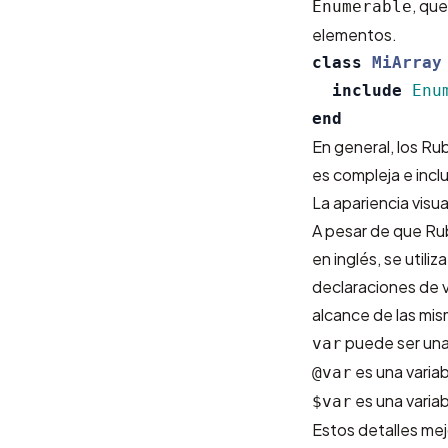
, qu
Enumerable
elementos.
class
MiArray
include
Enu
end
En general, los Ru
es compleja e incl
La apariencia visu
A pesar de que Rub
en inglés, se util
declaraciones de v
alcance de las mis
puede ser una 
var
es una variab
@var
es una variab
$var
Estos detalles mej