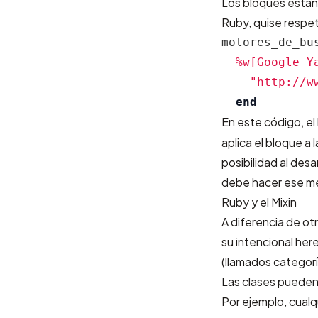
Los bloques están 
Ruby, quise respeta
motores_de_bu
%w[Google Y
"http://w
end
En este código, el
aplica el bloque a
posibilidad al des
debe hacer ese m
Ruby y el Mixin
A diferencia de ot
su intencional he
(llamados categor
Las clases pueden
Por ejemplo, cual