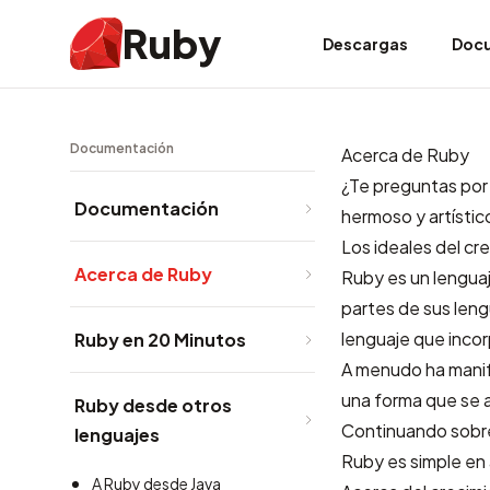
Ruby
Descargas
Doc
Documentación
Acerca de Ruby
¿Te preguntas por
Documentación
hermoso y artístic
Los ideales del c
Acerca de Ruby
Ruby es un lengua
partes de sus lengu
lenguaje que incor
Ruby en 20 Minutos
A menudo ha manif
una forma que se a
Ruby desde otros
Continuando sobre
lenguajes
Ruby es simple en
A Ruby desde Java