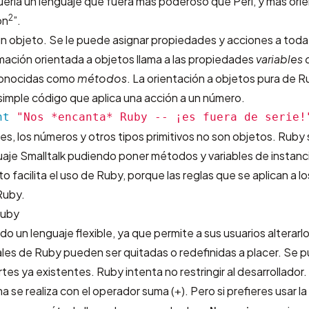
uería un lenguaje que fuera más poderoso que Perl, y más ori
2
on
”.
n objeto. Se le puede asignar propiedades y acciones a toda
mación orientada a objetos llama a las propiedades
variables 
conocidas como
métodos
. La orientación a objetos pura de R
imple código que aplica una acción a un número.
nt
"Nos *encanta* Ruby -- ¡es fuera de serie!
s, los números y otros tipos primitivos no son objetos. Ruby 
guaje Smalltalk pudiendo poner métodos y variables de instanc
o facilita el uso de Ruby, porque las reglas que se aplican a l
Ruby.
Ruby
o un lenguaje flexible, ya que permite a sus usuarios alterarl
ales de Ruby pueden ser quitadas o redefinidas a placer. Se 
tes ya existentes. Ruby intenta no restringir al desarrollador.
ma se realiza con el operador suma (
). Pero si prefieres usar l
+