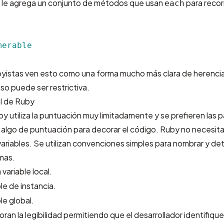
e le agrega un conjunto de métodos que usan
para recor
each
merable
byistas ven esto como una forma mucho más clara de herencia
uso puede ser restrictiva.
al de Ruby
y utiliza la puntuación muy limitadamente y se prefieren las p
iza algo de puntuación para decorar el código. Ruby no necesit
ariables. Se utilizan convenciones simples para nombrar y det
mas.
variable local.
le de instancia.
le global.
oran la legibilidad permitiendo que el desarrollador identifiqu