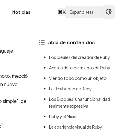
⌘
K
d
Noticias
Español
(
es
)
Tabla de contenidos
nguaje
Los ideales del creador de Ruby
Acerca del crecimiento de Ruby
umoto
, mezcló
Viendo todo como un objeto
 un nuevo
La flexibilidad de Ruby
Los Bloques, una funcionalidad
 simple”, de
realmente expresiva
Ruby y el Mixin
1
o
.
La apariencia visual de Ruby