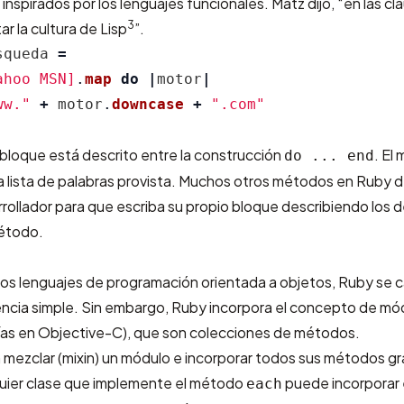
inspirados por los lenguajes funcionales. Matz dijo, “en las cl
3
r la cultura de Lisp
”.
squeda
=
ahoo MSN]
.
map
do
|
motor
|
ww."
+
motor
.
downcase
+
".com"
 bloque está descrito entre la construcción
. El
do ... end
 la lista de palabras provista. Muchos otros métodos en Ruby d
arrollador para que escriba su propio bloque describiendo los 
étodo.
ros lenguajes de programación orientada a objetos, Ruby se c
rencia simple. Sin embargo, Ruby incorpora el concepto de mó
ías en Objective-C), que son colecciones de métodos.
 mezclar (mixin) un módulo e incorporar todos sus métodos g
quier clase que implemente el método
puede incorporar 
each