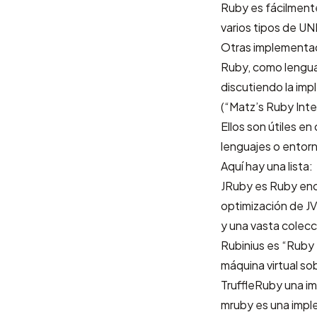
Ruby es fácilmente
varios tipos de U
Otras implementa
Ruby, como lengua
discutiendo la im
(“Matz’s Ruby Inte
Ellos son útiles en
lenguajes o entorn
Aquí hay una lista:
JRuby
es Ruby enci
optimización de J
y una vasta colecc
Rubinius
es “Ruby 
máquina virtual so
TruffleRuby
una im
mruby
es una imple