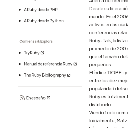
Acerca del crecim
Desde su liberació
A Ruby desde PHP
mundo. En el 2006
A Ruby desde Python
activos en las ciu
conferencias rela
Ruby-Talk, la
lista
Comienza & Explora
promedio de 200 m
TryRuby
que el tamaño de l
Manual de referencia Ruby
pequeños.
El
índice TIOBE
, q
The Ruby Bibliography
entre los diez mejo
popularidad del s
Ruby es
totalment
En español
distribuirlo.
Viendo todo como
Inicialmente, Matz