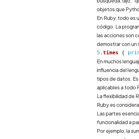
búsqueda, dijo, “q
objetos que Pyth
En Ruby, todo es u
código. La progra
las acciones son 
demostrar con un s
5
.
times
{
pri
En muchos lenguaje
influencia del len
tipos de datos. Est
aplicables a todo 
La flexibilidad de 
Ruby es considerad
Las partes esenci
funcionalidad a par
Por ejemplo, la su