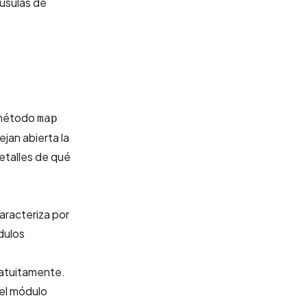
áusulas de
 método
map
ejan abierta la
detalles de qué
aracteriza por
dulos
ratuitamente.
el módulo