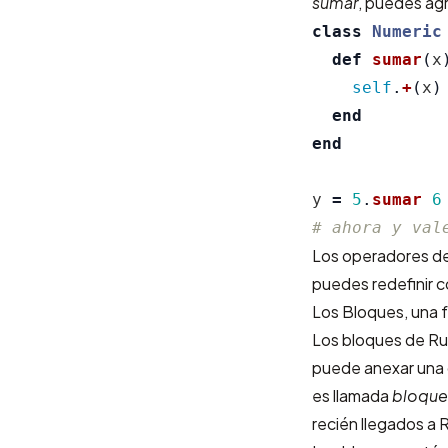
sumar
, puedes ag
class
Numeric
def
sumar
(
x
self
.
+
(
x
)
end
end
y
=
5
.
sumar
6
# ahora y val
Los operadores de
puedes redefinir 
Los Bloques, una 
Los bloques de Rub
puede anexar una 
es llamada
bloque
recién llegados a 