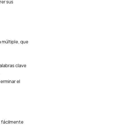
rer sus
 múltiple, que
alabras clave
a
erminar el
e fácilmente