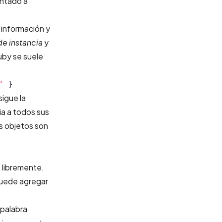
entado a
 información y
de instancia
y
uby se suele
"
}
sigue la
ia a todos sus
os objetos son
o libremente.
puede agregar
a palabra