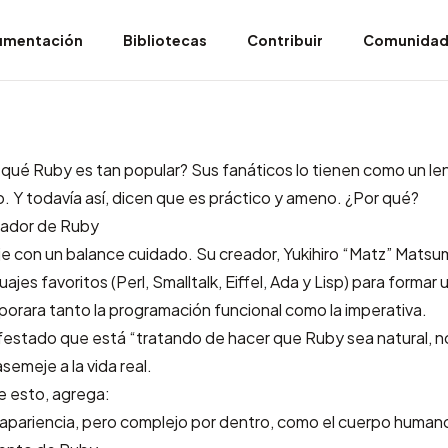
umentación
Bibliotecas
Contribuir
Comunida
 qué Ruby es tan popular? Sus fanáticos lo tienen como un le
o. Y todavía así, dicen que es práctico y ameno. ¿Por qué?
reador de Ruby
je con un balance cuidado. Su creador,
Yukihiro “Matz” Mats
ajes favoritos (Perl, Smalltalk, Eiffel, Ada y Lisp) para formar
porara tanto la programación funcional como la imperativa.
estado que está “tratando de hacer que Ruby sea natural, no
semeje a la vida real.
 esto, agrega:
 apariencia, pero complejo por dentro, como el cuerpo human