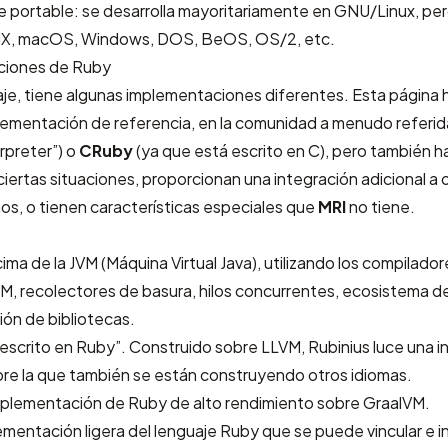
 portable: se desarrolla mayoritariamente en GNU/Linux, per
NIX, macOS, Windows, DOS, BeOS, OS/2, etc.
ciones de Ruby
je, tiene algunas implementaciones diferentes. Esta página 
plementación de referencia, en la comunidad a menudo refer
rpreter”) o
CRuby
(ya que está escrito en C), pero también h
 ciertas situaciones, proporcionan una integración adicional a 
os, o tienen características especiales que
MRI
no tiene.
ma de la JVM (Máquina Virtual Java), utilizando los compilador
VM, recolectores de basura, hilos concurrentes, ecosistema d
ión de bibliotecas.
escrito en Ruby”. Construido sobre LLVM, Rubinius luce una i
bre la que también se están construyendo otros idiomas.
plementación de Ruby de alto rendimiento sobre GraalVM.
mentación ligera del lenguaje Ruby que se puede vincular e i