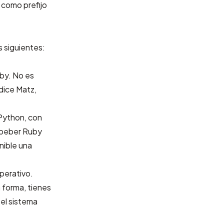
como prefijo
s siguientes:
.
by. No es
dice Matz,
 Python, con
embeber Ruby
nible una
perativo.
 forma, tienes
 el sistema