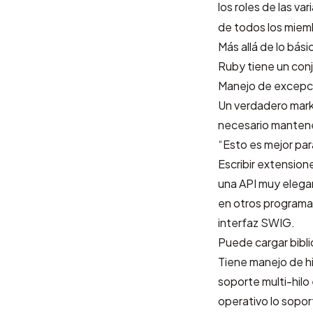
los roles de las v
de todos los miemb
Más allá de lo bási
Ruby tiene un conj
Manejo de excepcio
Un verdadero mark
necesario mantene
“Esto es mejor par
Escribir extension
una API muy elega
en otros programas
interfaz SWIG.
Puede cargar bibli
Tiene manejo de hi
soporte multi-hilo 
operativo lo sopor