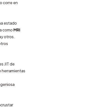
o corre en
ha estado
ida como
MRI
ay otros.
otros
es JIT de
e herramientas
ngeniosa
ncrustar