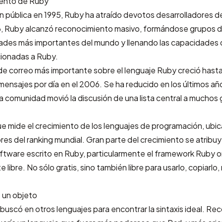
iento de Ruby
n pública en 1995, Ruby ha atraído devotos desarrolladores d
, Ruby alcanzó reconocimiento masivo, formándose grupos d
dades más importantes del mundo y llenando las capacidades 
cionadas a Ruby.
 de correo
más importante sobre el lenguaje Ruby creció hasta
ensajes por día en el 2006. Se ha reducido en los últimos añ
a comunidad movió la discusión de una lista central a muchos
ue mide el crecimiento de los lenguajes de programación, ubi
res del ranking mundial. Gran parte del crecimiento se atribuy
oftware escrito en Ruby, particularmente el framework
Ruby on
e libre
. No sólo gratis, sino también libre para usarlo, copiarlo,
 un objeto
 buscó en otros lenguajes para encontrar la sintaxis ideal. R