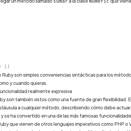
regar un método llamado
a la clase
que viene
sumar
Numeric
)
e 11
 Ruby son simples conveniencias sintácticas para los método
como y cuando quieras.
funcionalidad realmente expresiva
y son también vistos como una fuente de gran flexibilidad. El
cláusula a cualquier método, describiendo cómo debe actuar.
y se ha convertido en una de las más famosas funcionalidade
Ruby que vienen de otros lenguajes imperativos como PHP o V