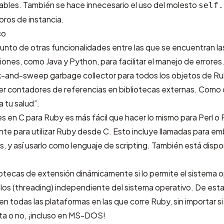
ariables. También se hace innecesario el uso del molesto
self.
ros de instancia.
co
unto de otras funcionalidades entre las que se encuentran la
nes, como Java y Python, para facilitar el manejo de errores
-and-sweep garbage collector para todos los objetos de Ru
r contadores de referencias en bibliotecas externas. Como 
a tu salud”.
es en C para Ruby es más fácil que hacer lo mismo para Perl o
nte para utilizar Ruby desde C. Esto incluye llamadas para 
, y así usarlo como lenguaje de scripting. También está dispo
otecas de extensión dinámicamente si lo permite el sistema o
los (threading) independiente del sistema operativo. De esta
en todas las plataformas en las que corre Ruby, sin importar si
ta o no, ¡incluso en MS-DOS!