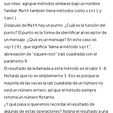
sus roles: agrupar métodos similares bajo un nombre
familiar.
también tiene métodos como
y
Math
sin()
.
tan()
Después de
hay un punto. ¿Cuál es la función del
Math
punto? El punto es la forma de identificar al receptor de
un mensaje. ¿Qué es un mensaje? En este caso es
, que significa “llama al método
”,
sqrt(9)
sqrt
abreviación de “square root” (raíz cuadrada) con el
parámetro
.
9
El resultado de la llamada a este método es el valor
.
3.0
Notarás que no es simplemente
. Eso es porque la
3
mayoría de las veces la raíz cuadrada de un número no
será un número entero, así que el método siempre
retorna un número flotante.
¿Y qué pasa si queremos recordar el resultado de
algunas de estas operaciones? Asigna el resultado a una