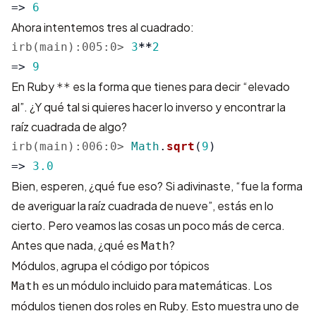
=>
6
Ahora intentemos tres al cuadrado:
irb(main):005:0>
3
**
2
=>
9
En Ruby
es la forma que tienes para decir “elevado
**
al”. ¿Y qué tal si quieres hacer lo inverso y encontrar la
raíz cuadrada de algo?
irb(main):006:0>
Math
.
sqrt
(
9
)
=>
3.0
Bien, esperen, ¿qué fue eso? Si adivinaste, “fue la forma
de averiguar la raíz cuadrada de nueve”, estás en lo
cierto. Pero veamos las cosas un poco más de cerca.
Antes que nada, ¿qué es
?
Math
Módulos, agrupa el código por tópicos
es un módulo incluido para matemáticas. Los
Math
módulos tienen dos roles en Ruby. Esto muestra uno de