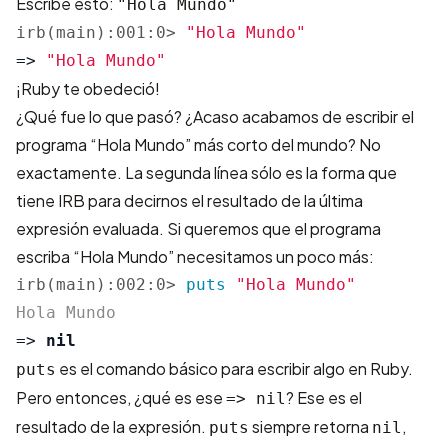
Escribe esto:
"Hola Mundo"
irb(main):001:0>
"Hola Mundo"
=>
"Hola Mundo"
¡Ruby te obedeció!
¿Qué fue lo que pasó? ¿Acaso acabamos de escribir el
programa “Hola Mundo” más corto del mundo? No
exactamente. La segunda línea sólo es la forma que
tiene IRB para decirnos el resultado de la última
expresión evaluada. Si queremos que el programa
escriba “Hola Mundo” necesitamos un poco más:
irb(main):002:0>
puts
"Hola Mundo"
=>
nil
es el comando básico para escribir algo en Ruby.
puts
Pero entonces, ¿qué es ese
? Ese es el
=> nil
resultado de la expresión.
siempre retorna
,
puts
nil