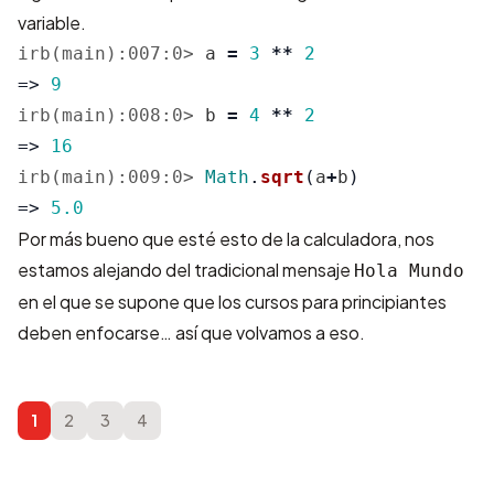
variable.
irb(main):007:0>
a
=
3
**
2
=>
9
irb(main):008:0>
b
=
4
**
2
=>
16
irb(main):009:0>
Math
.
sqrt
(
a
+
b
)
=>
5.0
Por más bueno que esté esto de la calculadora, nos
estamos alejando del tradicional mensaje
Hola Mundo
en el que se supone que los cursos para principiantes
deben enfocarse…
así que volvamos a eso
.
1
2
3
4