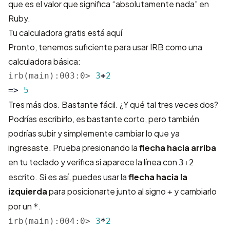
que es el valor que significa “absolutamente nada” en
Ruby.
Tu calculadora gratis está aquí
Pronto, tenemos suficiente para usar IRB como una
calculadora básica:
irb(main):003:0>
3
+
2
=>
5
Tres más dos. Bastante fácil. ¿Y qué tal tres
veces
dos?
Podrías escribirlo, es bastante corto, pero también
podrías subir y simplemente cambiar lo que ya
ingresaste. Prueba presionando la
flecha hacia arriba
en tu teclado y verifica si aparece la línea con
3+2
escrito. Si es así, puedes usar la
flecha hacia la
izquierda
para posicionarte junto al signo
y cambiarlo
+
por un
.
*
irb(main):004:0>
3
*
2